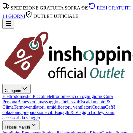
SPEDIZIONE GRATUITA SOPRA €49
RESI GRATUITI
14 GIORNI
OUTLET UFFICIALE
Categorie
Elettrodomestici
Piccoli elettrodomestici di ogni giorno
Cura
Persona
Benessere, massaggio e bellezza
Riscaldamento &
Clima
Termoventilatori, umidificatori, ventilatori
Cucina
Caffè,
colazione, preparazione cibi
Bagagli & Viaggio
Trolley, zaini,
accessori da viaggio
I Nostri Marchi
Innoliving
Benessere & piccoli elettrodomestici
Bimar
Cucina & cura