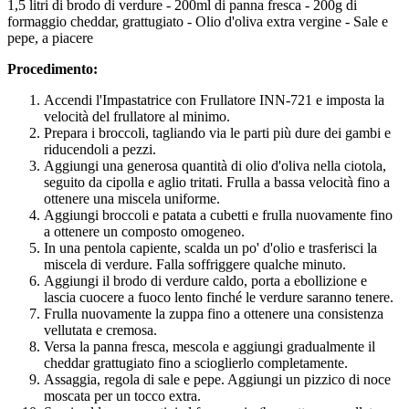
1,5 litri di brodo di verdure - 200ml di panna fresca - 200g di
formaggio cheddar, grattugiato - Olio d'oliva extra vergine - Sale e
pepe, a piacere
Procedimento:
Accendi l'Impastatrice con Frullatore INN-721 e imposta la
velocità del frullatore al minimo.
Prepara i broccoli, tagliando via le parti più dure dei gambi e
riducendoli a pezzi.
Aggiungi una generosa quantità di olio d'oliva nella ciotola,
seguito da cipolla e aglio tritati. Frulla a bassa velocità fino a
ottenere una miscela uniforme.
Aggiungi broccoli e patata a cubetti e frulla nuovamente fino
a ottenere un composto omogeneo.
In una pentola capiente, scalda un po' d'olio e trasferisci la
miscela di verdure. Falla soffriggere qualche minuto.
Aggiungi il brodo di verdure caldo, porta a ebollizione e
lascia cuocere a fuoco lento finché le verdure saranno tenere.
Frulla nuovamente la zuppa fino a ottenere una consistenza
vellutata e cremosa.
Versa la panna fresca, mescola e aggiungi gradualmente il
cheddar grattugiato fino a scioglierlo completamente.
Assaggia, regola di sale e pepe. Aggiungi un pizzico di noce
moscata per un tocco extra.