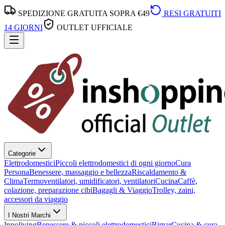
SPEDIZIONE GRATUITA SOPRA €49
RESI GRATUITI
14 GIORNI
OUTLET UFFICIALE
Categorie
Elettrodomestici
Piccoli elettrodomestici di ogni giorno
Cura
Persona
Benessere, massaggio e bellezza
Riscaldamento &
Clima
Termoventilatori, umidificatori, ventilatori
Cucina
Caffè,
colazione, preparazione cibi
Bagagli & Viaggio
Trolley, zaini,
accessori da viaggio
I Nostri Marchi
Innoliving
Benessere & piccoli elettrodomestici
Bimar
Cucina & cura