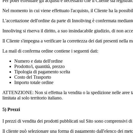
Per poter effettuare gli acquisti è necessario che il Cliente sia registrato
Nel momento in cui viene effettuato l'acquisto, il Cliente ha la possibi
L'accettazione dell'ordine da parte di Innoliving è confermata mediante
Innoliving si riserva il diritto, a suo insindacabile giudizio, di non acce
Il Cliente s'impegna a verificare la correttezza dei dati presenti nella
La mail di conferma ordine contiene i seguenti dati:
Numero e data dell'ordine
Prodotto/i, quantità, prezzo
Tipologia di pagamento scelta
Costo del Trasporto
Importo totale ordine
ATTENZIONE: Non si effettua la vendita o la spedizione nelle aree tax-
limitata al solo territorio italiano.
5) Prezzi
I prezzi di vendita dei prodotti pubblicati sul Sito sono comprensivi 
Il cliente può selezionare una forma di pagamento dall'elenco dei met