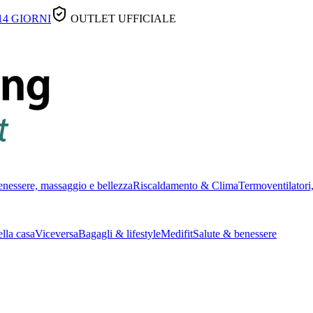
14 GIORNI
OUTLET UFFICIALE
nessere, massaggio e bellezza
Riscaldamento & Clima
Termoventilatori,
lla casa
Viceversa
Bagagli & lifestyle
Medifit
Salute & benessere