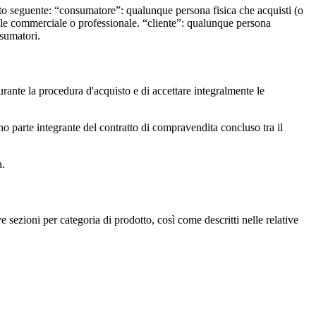
icato seguente: “consumatore”: qualunque persona fisica che acquisti (o
endale commerciale o professionale. “cliente”: qualunque persona
nsumatori.
urante la procedura d'acquisto e di accettare integralmente le
no parte integrante del contratto di compravendita concluso tra il
a.
ve sezioni per categoria di prodotto, così come descritti nelle relative