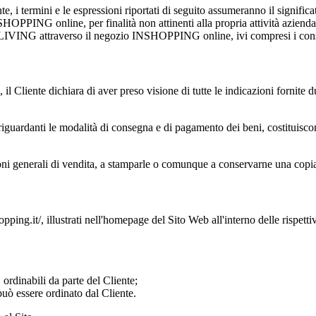
te, i termini e le espressioni riportati di seguito assumeranno il signif
INSHOPPING online
, per finalità non attinenti alla propria attività azi
NNOLIVING attraverso
il negozio INSHOPPING online
, ivi compresi i co
l Cliente dichiara di aver preso visione di tutte le indicazioni fornite d
riguardanti le modalità di consegna e di pagamento dei beni, costituisco
ioni generali di vendita, a stamparle o comunque a conservarne una copi
opping.it/
, illustrati nell'homepage del Sito Web all'interno delle rispetti
 ordinabili da parte del Cliente;
uò essere ordinato dal Cliente.