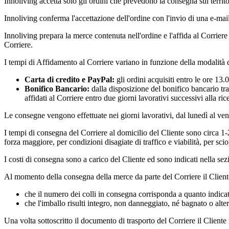
Innoliving accetta solo gli ordini che prevedono la consegna sul territor
Innoliving conferma l'accettazione dell'ordine con l'invio di una e-mail 
Innoliving prepara la merce contenuta nell'ordine e l'affida al Corriere
Corriere.
I tempi di Affidamento al Corriere variano in funzione della modalità d
Carta di credito e PayPal:
gli ordini acquisiti entro le ore 13
Bonifico Bancario:
dalla disposizione del bonifico bancario tr
affidati al Corriere entro due giorni lavorativi successivi alla r
Le consegne vengono effettuate nei giorni lavorativi, dal lunedì al ven
I tempi di consegna del Corriere al domicilio del Cliente sono circa 1-
forza maggiore, per condizioni disagiate di traffico e viabilità, per scio
I costi di consegna sono a carico del Cliente ed sono indicati nella se
Al momento della consegna della merce da parte del Corriere il Cliente
che il numero dei colli in consegna corrisponda a quanto indi
che l'imballo risulti integro, non danneggiato, né bagnato o alter
Una volta sottoscritto il documento di trasporto del Corriere il Cliente