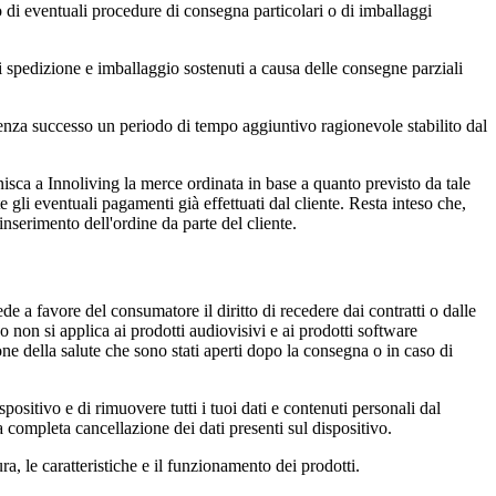
sto di eventuali procedure di consegna particolari o di imballaggi
i di spedizione e imballaggio sostenuti a causa delle consegne parziali
so senza successo un periodo di tempo aggiuntivo ragionevole stabilito dal
ornisca a Innoliving la merce ordinata in base a quanto previsto da tale
gli eventuali pagamenti già effettuati dal cliente. Resta inteso che,
inserimento dell'ordine da parte del cliente.
 a favore del consumatore il diritto di recedere dai contratti o dalle
sso non si applica ai prodotti audiovisivi e ai prodotti software
zione della salute che sono stati aperti dopo la consegna o in caso di
spositivo e di rimuovere tutti i tuoi dati e contenuti personali dal
la completa cancellazione dei dati presenti sul dispositivo.
a, le caratteristiche e il funzionamento dei prodotti.