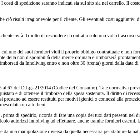
 I costi di spedizione saranno indicati sia sul sito sia nel carrello. Il co
 che ciò risulti irragionevole per il cliente. Gli eventuali costi aggiuntiv
l cliente avrà il diritto di rescindere il contratto solo una volta trascor
in cui uno dei suoi fornitori violi il proprio obbligo contrattuale e non f
nte della non disponibilità della merce ordinata e rimborserà prontamente 
mborsati da Innoliving entro e non oltre 30 (trenta) giorni dalla data di 
l 45 al 67 del D.Lgs 21/2014 (Codice del Consumo). Tale normativa prevede
cquistato e di ottenere il rimborso della spesa sostenuta. Il diritto di rece
 si prestano ad essere restituiti per motivi igienici o connessi alla prote
mescolati con altri beni.
 prima di spedirlo, ricorda di fare una copia dei tuoi dati presenti nel di
icolo autorizzi Innoliving ad effettuare, anche tramite fornitori esterni, 
te da una manipolazione diversa da quella necessaria per stabilire la natur