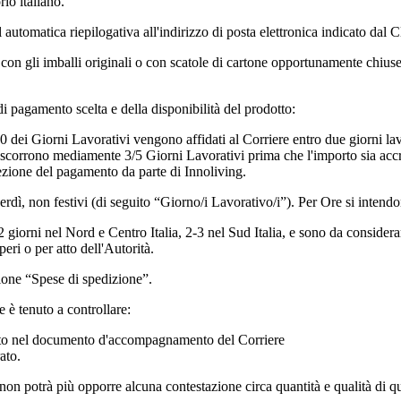
io italiano.
automatica riepilogativa all'indirizzo di posta elettronica indicato dal Cl
 con gli imballi originali o con scatole di cartone opportunamente chiuse 
i pagamento scelta e della disponibilità del prodotto:
.00 dei Giorni Lavorativi vengono affidati al Corriere entro due giorni la
ascorrono mediamente 3/5 Giorni Lavorativi prima che l'importo sia accre
icezione del pagamento da parte di Innoliving.
erdì, non festivi (di seguito “Giorno/i Lavorativo/i”). Per Ore si intend
2 giorni nel Nord e Centro Italia, 2-3 nel Sud Italia, e sono da conside
peri o per atto dell'Autorità.
zione “Spese di spedizione”.
 è tenuto a controllare:
cato nel documento d'accompagnamento del Corriere
ato.
 non potrà più opporre alcuna contestazione circa quantità e qualità di q