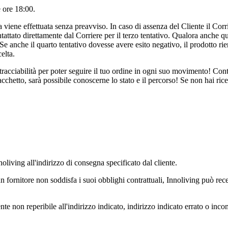
e ore 18:00.
viene effettuata senza preavviso. In caso di assenza del Cliente il Corri
tattato direttamente dal Corriere per il terzo tentativo. Qualora anche q
. Se anche il quarto tentativo dovesse avere esito negativo, il prodotto
elta.
acciabilità per poter seguire il tuo ordine in ogni suo movimento! Contr
cchetto, sarà possibile conoscerne lo stato e il percorso! Se non hai rice
living all'indirizzo di consegna specificato dal cliente.
 un fornitore non soddisfa i suoi obblighi contrattuali, Innoliving può re
ente non reperibile all'indirizzo indicato, indirizzo indicato errato o inc