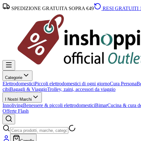
SPEDIZIONE GRATUITA SOPRA €49
RESI GRATUITI 
Categorie
Elettrodomestici
Piccoli elettrodomestici di ogni giorno
Cura Persona
Be
cibi
Bagagli & Viaggio
Trolley, zaini, accessori da viaggio
I Nostri Marchi
Innoliving
Benessere & piccoli elettrodomestici
Bimar
Cucina & cura de
Offerte Flash
Carrello