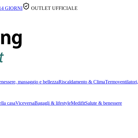
14 GIORNI
OUTLET UFFICIALE
nessere, massaggio e bellezza
Riscaldamento & Clima
Termoventilatori,
lla casa
Viceversa
Bagagli & lifestyle
Medifit
Salute & benessere