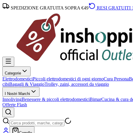
SPEDIZIONE GRATUITA SOPRA €49
RESI GRATUITI 
Categorie
Elettrodomestici
Piccoli elettrodomestici di ogni giorno
Cura Persona
Be
cibi
Bagagli & Viaggio
Trolley, zaini, accessori da viaggio
I Nostri Marchi
Innoliving
Benessere & piccoli elettrodomestici
Bimar
Cucina & cura de
Offerte Flash
Carrello