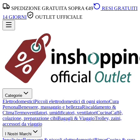
SPEDIZIONE GRATUITA SOPRA €49
RESI GRATUITI
14 GIORNI
OUTLET UFFICIALE
Categorie
Elettrodomestici
Piccoli elettrodomestici di ogni giorno
Cura
Persona
Benessere, massaggio e bellezza
Riscaldamento &
Clima
Termoventilatori, umidificatori, ventilatori
Cucina
Caffè,
colazione, preparazione cibi
Bagagli & Viaggio
Trolley, zaini,
accessori da viaggio
I Nostri Marchi
Innoliving
Benessere & piccoli elettrodomestici
Bimar
Cucina & cura