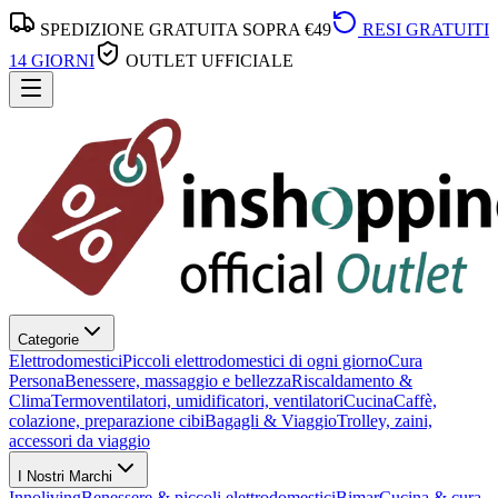
SPEDIZIONE GRATUITA SOPRA €49
RESI GRATUITI
14 GIORNI
OUTLET UFFICIALE
Categorie
Elettrodomestici
Piccoli elettrodomestici di ogni giorno
Cura
Persona
Benessere, massaggio e bellezza
Riscaldamento &
Clima
Termoventilatori, umidificatori, ventilatori
Cucina
Caffè,
colazione, preparazione cibi
Bagagli & Viaggio
Trolley, zaini,
accessori da viaggio
I Nostri Marchi
Innoliving
Benessere & piccoli elettrodomestici
Bimar
Cucina & cura