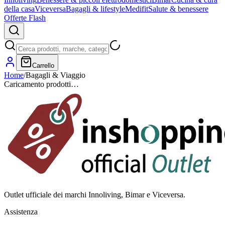
della casa
Viceversa
Bagagli & lifestyle
Medifit
Salute & benessere
Offerte Flash
Carrello
Home
/
Bagagli & Viaggio
Caricamento prodotti…
Outlet ufficiale dei marchi Innoliving, Bimar e Viceversa.
Assistenza