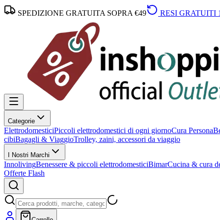
SPEDIZIONE GRATUITA SOPRA €49
RESI GRATUITI 
Categorie
Elettrodomestici
Piccoli elettrodomestici di ogni giorno
Cura Persona
Be
cibi
Bagagli & Viaggio
Trolley, zaini, accessori da viaggio
I Nostri Marchi
Innoliving
Benessere & piccoli elettrodomestici
Bimar
Cucina & cura de
Offerte Flash
Carrello