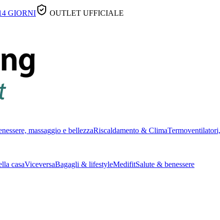
14 GIORNI
OUTLET UFFICIALE
nessere, massaggio e bellezza
Riscaldamento & Clima
Termoventilatori,
lla casa
Viceversa
Bagagli & lifestyle
Medifit
Salute & benessere