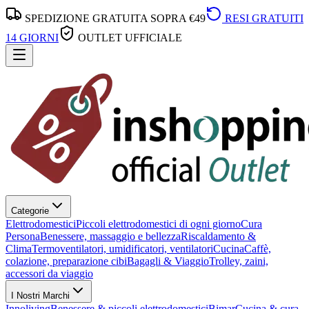
SPEDIZIONE GRATUITA SOPRA €49
RESI GRATUITI
14 GIORNI
OUTLET UFFICIALE
Categorie
Elettrodomestici
Piccoli elettrodomestici di ogni giorno
Cura
Persona
Benessere, massaggio e bellezza
Riscaldamento &
Clima
Termoventilatori, umidificatori, ventilatori
Cucina
Caffè,
colazione, preparazione cibi
Bagagli & Viaggio
Trolley, zaini,
accessori da viaggio
I Nostri Marchi
Innoliving
Benessere & piccoli elettrodomestici
Bimar
Cucina & cura