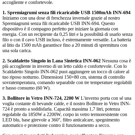
accogliente e confortevole.
1. Spremiagrumi senza fili ricaricabile USB 1500mAh INN-694
Iniziamo con una dose di freschezza invernale grazie al nostro
Spremiagrumi senza fili ricaricabile USB INN-694. Questo
dispositivo è il compagno perfetto per iniziare la giornata con
energia. Con un recipiente da 0,25 litri e la possibilità di usarlo senza
filo o con il cavo USB incluso, è estremamente versatile. La batteria
al litio da 1500 mAh garantisce fino a 20 minuti di spremitura con
una sola carica.
2. Scaldaletto Singolo in Lana Sintetica INN-062
Nessuna cosa è
più accogliente in inverno di un letto caldo e confortevole. Con lo
Scaldaletto Singolo INN-062 puoi aggiungere un tocco di calore al
tuo riposo notturno. Dimensioni 150×80 cm, sistema di controllo
sovratemperatura, comando separabile con tre temperature regolabili
e basso consumo (60 W).
3. Bollitore in Vetro INN-724, 2200 W
L'inverno porta con sé una
voglia costante di bevande calde, e il nostro Bollitore in Vetro INN-
724 è pronto a soddisfarla. Capacità massima 1,7 litri, potenza
regolabile da 1850W a 2200W, corpo in vetro termoresistente con
LED blu, base girevole a 360°, filtro anticalcare, spegnimento
automatico e protezione contro il funzionamento a secco.