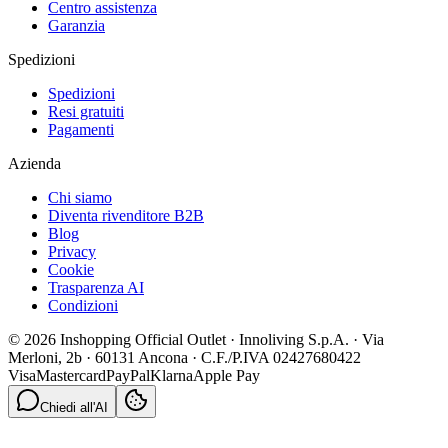
Centro assistenza
Garanzia
Spedizioni
Spedizioni
Resi gratuiti
Pagamenti
Azienda
Chi siamo
Diventa rivenditore B2B
Blog
Privacy
Cookie
Trasparenza AI
Condizioni
© 2026 Inshopping Official Outlet · Innoliving S.p.A. · Via
Merloni, 2b · 60131 Ancona · C.F./P.IVA 02427680422
Visa
Mastercard
PayPal
Klarna
Apple Pay
Chiedi all'AI