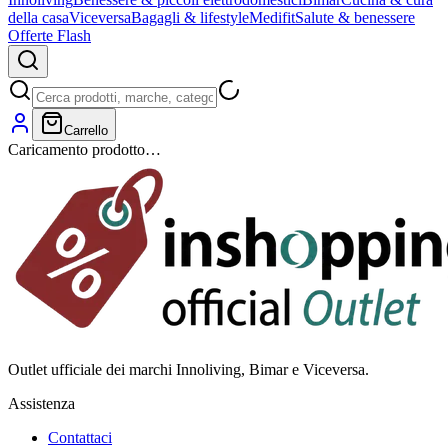
della casa
Viceversa
Bagagli & lifestyle
Medifit
Salute & benessere
Offerte Flash
Carrello
Caricamento prodotto…
Outlet ufficiale dei marchi Innoliving, Bimar e Viceversa.
Assistenza
Contattaci