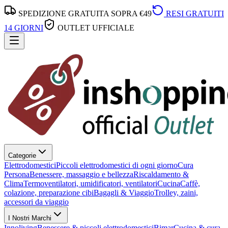
SPEDIZIONE GRATUITA SOPRA €49
RESI GRATUITI
14 GIORNI
OUTLET UFFICIALE
Categorie
Elettrodomestici
Piccoli elettrodomestici di ogni giorno
Cura
Persona
Benessere, massaggio e bellezza
Riscaldamento &
Clima
Termoventilatori, umidificatori, ventilatori
Cucina
Caffè,
colazione, preparazione cibi
Bagagli & Viaggio
Trolley, zaini,
accessori da viaggio
I Nostri Marchi
Innoliving
Benessere & piccoli elettrodomestici
Bimar
Cucina & cura