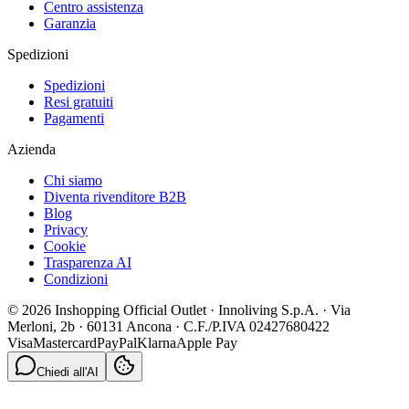
Centro assistenza
Garanzia
Spedizioni
Spedizioni
Resi gratuiti
Pagamenti
Azienda
Chi siamo
Diventa rivenditore B2B
Blog
Privacy
Cookie
Trasparenza AI
Condizioni
© 2026 Inshopping Official Outlet · Innoliving S.p.A. · Via
Merloni, 2b · 60131 Ancona · C.F./P.IVA 02427680422
Visa
Mastercard
PayPal
Klarna
Apple Pay
Chiedi all'AI