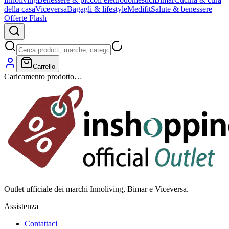
della casa
Viceversa
Bagagli & lifestyle
Medifit
Salute & benessere
Offerte Flash
Carrello
Caricamento prodotto…
Outlet ufficiale dei marchi Innoliving, Bimar e Viceversa.
Assistenza
Contattaci