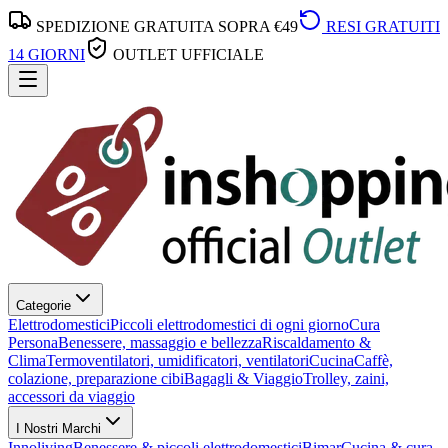
SPEDIZIONE GRATUITA SOPRA €49
RESI GRATUITI
14 GIORNI
OUTLET UFFICIALE
Categorie
Elettrodomestici
Piccoli elettrodomestici di ogni giorno
Cura
Persona
Benessere, massaggio e bellezza
Riscaldamento &
Clima
Termoventilatori, umidificatori, ventilatori
Cucina
Caffè,
colazione, preparazione cibi
Bagagli & Viaggio
Trolley, zaini,
accessori da viaggio
I Nostri Marchi
Innoliving
Benessere & piccoli elettrodomestici
Bimar
Cucina & cura