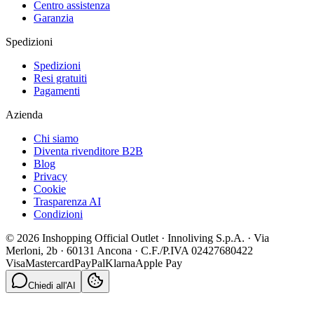
Centro assistenza
Garanzia
Spedizioni
Spedizioni
Resi gratuiti
Pagamenti
Azienda
Chi siamo
Diventa rivenditore B2B
Blog
Privacy
Cookie
Trasparenza AI
Condizioni
© 2026 Inshopping Official Outlet · Innoliving S.p.A. · Via
Merloni, 2b · 60131 Ancona · C.F./P.IVA 02427680422
Visa
Mastercard
PayPal
Klarna
Apple Pay
Chiedi all'AI