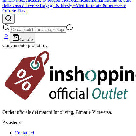
della casa
Viceversa
Bagagli & lifestyle
Medifit
Salute & benessere
Offerte Flash
Carrello
Caricamento prodotto…
Outlet ufficiale dei marchi Innoliving, Bimar e Viceversa.
Assistenza
Contattaci