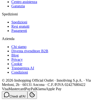
Centro assistenza
Garanzia
Spedizioni
Spedizioni
Resi gratuiti
Pagamenti
Azienda
Chi siamo
Diventa rivenditore B2B
Blog
Privacy
Cookie
Trasparenza AI
Condizioni
© 2026 Inshopping Official Outlet · Innoliving S.p.A. · Via
Merloni, 2b · 60131 Ancona · C.F./P.IVA 02427680422
Visa
Mastercard
PayPal
Klarna
Apple Pay
Chiedi all'AI