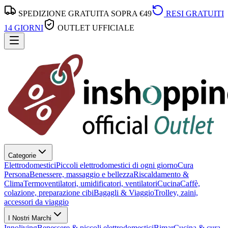
SPEDIZIONE GRATUITA SOPRA €49
RESI GRATUITI
14 GIORNI
OUTLET UFFICIALE
Categorie
Elettrodomestici
Piccoli elettrodomestici di ogni giorno
Cura
Persona
Benessere, massaggio e bellezza
Riscaldamento &
Clima
Termoventilatori, umidificatori, ventilatori
Cucina
Caffè,
colazione, preparazione cibi
Bagagli & Viaggio
Trolley, zaini,
accessori da viaggio
I Nostri Marchi
Innoliving
Benessere & piccoli elettrodomestici
Bimar
Cucina & cura