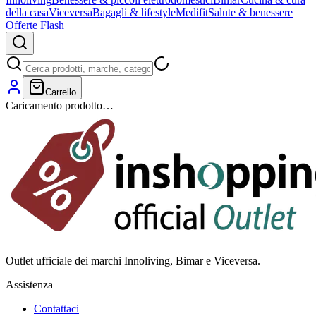
della casa
Viceversa
Bagagli & lifestyle
Medifit
Salute & benessere
Offerte Flash
Carrello
Caricamento prodotto…
Outlet ufficiale dei marchi Innoliving, Bimar e Viceversa.
Assistenza
Contattaci