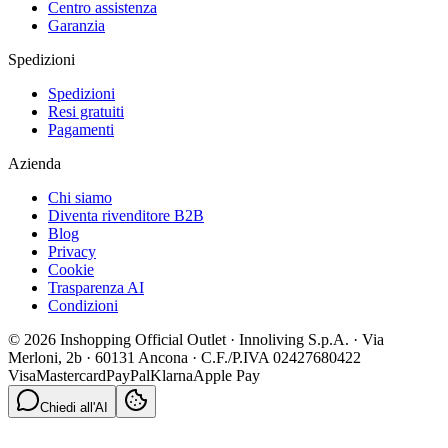
Centro assistenza
Garanzia
Spedizioni
Spedizioni
Resi gratuiti
Pagamenti
Azienda
Chi siamo
Diventa rivenditore B2B
Blog
Privacy
Cookie
Trasparenza AI
Condizioni
© 2026 Inshopping Official Outlet · Innoliving S.p.A. · Via
Merloni, 2b · 60131 Ancona · C.F./P.IVA 02427680422
Visa
Mastercard
PayPal
Klarna
Apple Pay
Chiedi all'AI