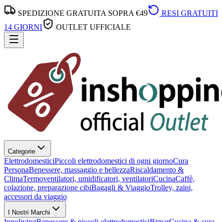
SPEDIZIONE GRATUITA SOPRA €49
RESI GRATUITI
14 GIORNI
OUTLET UFFICIALE
Categorie
Elettrodomestici
Piccoli elettrodomestici di ogni giorno
Cura
Persona
Benessere, massaggio e bellezza
Riscaldamento &
Clima
Termoventilatori, umidificatori, ventilatori
Cucina
Caffè,
colazione, preparazione cibi
Bagagli & Viaggio
Trolley, zaini,
accessori da viaggio
I Nostri Marchi
Innoliving
Benessere & piccoli elettrodomestici
Bimar
Cucina & cura