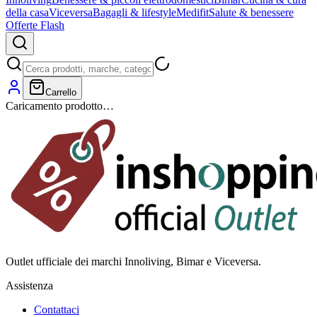
della casa
Viceversa
Bagagli & lifestyle
Medifit
Salute & benessere
Offerte Flash
Carrello
Caricamento prodotto…
Outlet ufficiale dei marchi Innoliving, Bimar e Viceversa.
Assistenza
Contattaci