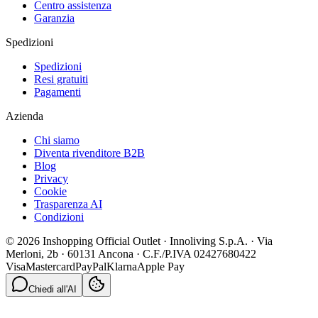
Centro assistenza
Garanzia
Spedizioni
Spedizioni
Resi gratuiti
Pagamenti
Azienda
Chi siamo
Diventa rivenditore B2B
Blog
Privacy
Cookie
Trasparenza AI
Condizioni
© 2026 Inshopping Official Outlet · Innoliving S.p.A. · Via
Merloni, 2b · 60131 Ancona · C.F./P.IVA 02427680422
Visa
Mastercard
PayPal
Klarna
Apple Pay
Chiedi all'AI