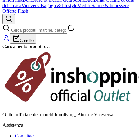
della casa
Viceversa
Bagagli & lifestyle
Medifit
Salute & benessere
Offerte Flash
Carrello
Caricamento prodotto…
Outlet ufficiale dei marchi Innoliving, Bimar e Viceversa.
Assistenza
Contattaci