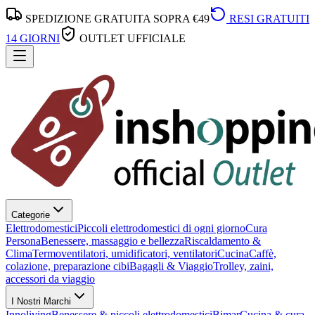
SPEDIZIONE GRATUITA SOPRA €49
RESI GRATUITI
14 GIORNI
OUTLET UFFICIALE
Categorie
Elettrodomestici
Piccoli elettrodomestici di ogni giorno
Cura
Persona
Benessere, massaggio e bellezza
Riscaldamento &
Clima
Termoventilatori, umidificatori, ventilatori
Cucina
Caffè,
colazione, preparazione cibi
Bagagli & Viaggio
Trolley, zaini,
accessori da viaggio
I Nostri Marchi
Innoliving
Benessere & piccoli elettrodomestici
Bimar
Cucina & cura