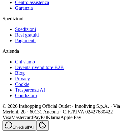
Centro assistenza
Garanzia
Spedizioni
Spedizioni
Resi gratuiti
Pagamenti
Azienda
Chi siamo
Diventa rivenditore B2B
Blog
Privacy
Cookie
Trasparenza AI
Condizioni
© 2026 Inshopping Official Outlet · Innoliving S.p.A. · Via
Merloni, 2b · 60131 Ancona · C.F./P.IVA 02427680422
Visa
Mastercard
PayPal
Klarna
Apple Pay
Chiedi all'AI