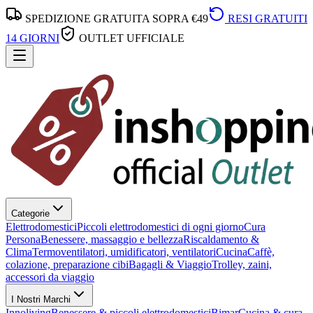
SPEDIZIONE GRATUITA SOPRA €49
RESI GRATUITI
14 GIORNI
OUTLET UFFICIALE
Categorie
Elettrodomestici
Piccoli elettrodomestici di ogni giorno
Cura
Persona
Benessere, massaggio e bellezza
Riscaldamento &
Clima
Termoventilatori, umidificatori, ventilatori
Cucina
Caffè,
colazione, preparazione cibi
Bagagli & Viaggio
Trolley, zaini,
accessori da viaggio
I Nostri Marchi
Innoliving
Benessere & piccoli elettrodomestici
Bimar
Cucina & cura