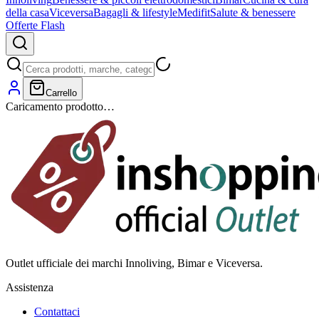
della casa
Viceversa
Bagagli & lifestyle
Medifit
Salute & benessere
Offerte Flash
Carrello
Caricamento prodotto…
Outlet ufficiale dei marchi Innoliving, Bimar e Viceversa.
Assistenza
Contattaci