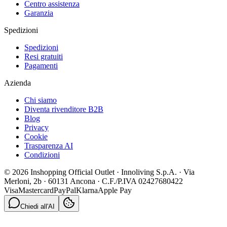
Centro assistenza
Garanzia
Spedizioni
Spedizioni
Resi gratuiti
Pagamenti
Azienda
Chi siamo
Diventa rivenditore B2B
Blog
Privacy
Cookie
Trasparenza AI
Condizioni
© 2026 Inshopping Official Outlet · Innoliving S.p.A. · Via
Merloni, 2b · 60131 Ancona · C.F./P.IVA 02427680422
Visa
Mastercard
PayPal
Klarna
Apple Pay
Chiedi all'AI