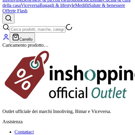
della casa
Viceversa
Bagagli & lifestyle
Medifit
Salute & benessere
Offerte Flash
Carrello
Caricamento prodotto…
Outlet ufficiale dei marchi Innoliving, Bimar e Viceversa.
Assistenza
Contattaci