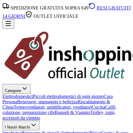
SPEDIZIONE GRATUITA SOPRA €49
RESI GRATUITI
14 GIORNI
OUTLET UFFICIALE
Categorie
Elettrodomestici
Piccoli elettrodomestici di ogni giorno
Cura
Persona
Benessere, massaggio e bellezza
Riscaldamento &
Clima
Termoventilatori, umidificatori, ventilatori
Cucina
Caffè,
colazione, preparazione cibi
Bagagli & Viaggio
Trolley, zaini,
accessori da viaggio
I Nostri Marchi
Innoliving
Benessere & piccoli elettrodomestici
Bimar
Cucina & cura