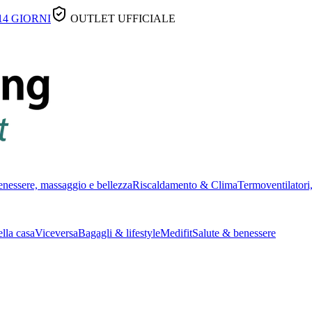
14 GIORNI
OUTLET UFFICIALE
nessere, massaggio e bellezza
Riscaldamento & Clima
Termoventilatori,
lla casa
Viceversa
Bagagli & lifestyle
Medifit
Salute & benessere