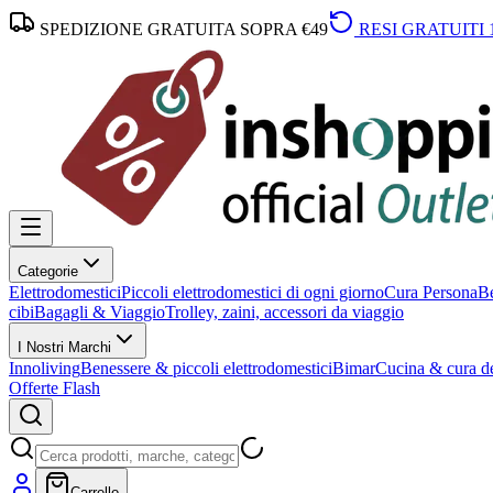
SPEDIZIONE GRATUITA SOPRA €49
RESI GRATUITI 
Categorie
Elettrodomestici
Piccoli elettrodomestici di ogni giorno
Cura Persona
Be
cibi
Bagagli & Viaggio
Trolley, zaini, accessori da viaggio
I Nostri Marchi
Innoliving
Benessere & piccoli elettrodomestici
Bimar
Cucina & cura de
Offerte Flash
Carrello