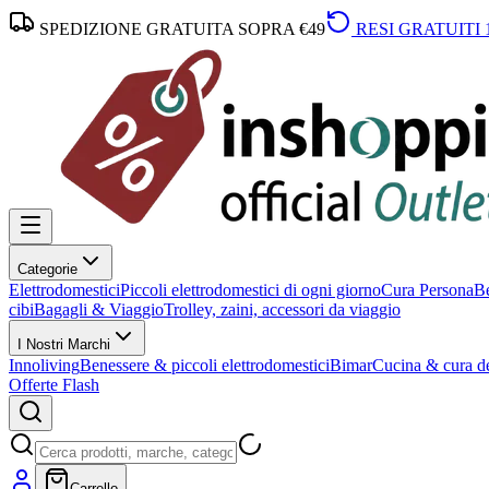
SPEDIZIONE GRATUITA SOPRA €49
RESI GRATUITI 
Categorie
Elettrodomestici
Piccoli elettrodomestici di ogni giorno
Cura Persona
Be
cibi
Bagagli & Viaggio
Trolley, zaini, accessori da viaggio
I Nostri Marchi
Innoliving
Benessere & piccoli elettrodomestici
Bimar
Cucina & cura de
Offerte Flash
Carrello