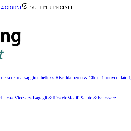
14 GIORNI
OUTLET UFFICIALE
nessere, massaggio e bellezza
Riscaldamento & Clima
Termoventilatori,
lla casa
Viceversa
Bagagli & lifestyle
Medifit
Salute & benessere