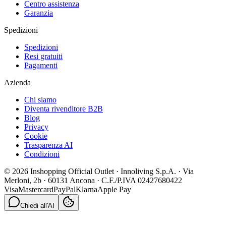
Centro assistenza
Garanzia
Spedizioni
Spedizioni
Resi gratuiti
Pagamenti
Azienda
Chi siamo
Diventa rivenditore B2B
Blog
Privacy
Cookie
Trasparenza AI
Condizioni
© 2026 Inshopping Official Outlet · Innoliving S.p.A. · Via
Merloni, 2b · 60131 Ancona · C.F./P.IVA 02427680422
Visa
Mastercard
PayPal
Klarna
Apple Pay
Chiedi all'AI