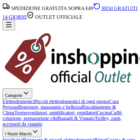
SPEDIZIONE GRATUITA SOPRA €49
RESI GRATUITI
14 GIORNI
OUTLET UFFICIALE
Categorie
Elettrodomestici
Piccoli elettrodomestici di ogni giorno
Cura
Persona
Benessere, massaggio e bellezza
Riscaldamento &
Clima
Termoventilatori, umidificatori, ventilatori
Cucina
Caffè,
colazione, preparazione cibi
Bagagli & Viaggio
Trolley, zaini,
accessori da viaggio
I Nostri Marchi
Innoliving
Benessere & piccoli elettrodomestici
Bimar
Cucina & cura