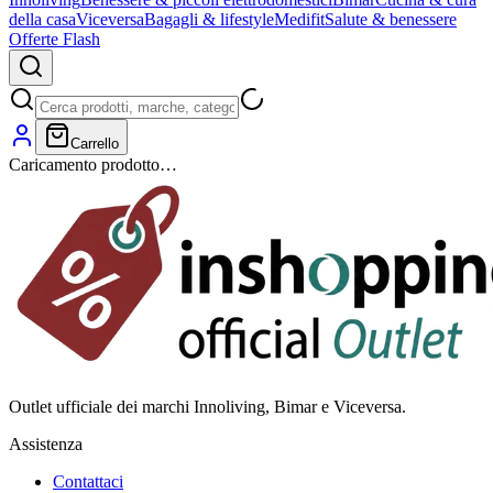
della casa
Viceversa
Bagagli & lifestyle
Medifit
Salute & benessere
Offerte Flash
Carrello
Caricamento prodotto…
Outlet ufficiale dei marchi Innoliving, Bimar e Viceversa.
Assistenza
Contattaci