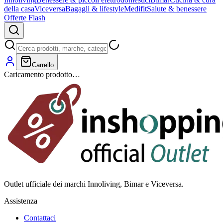
della casa
Viceversa
Bagagli & lifestyle
Medifit
Salute & benessere
Offerte Flash
Carrello
Caricamento prodotto…
Outlet ufficiale dei marchi Innoliving, Bimar e Viceversa.
Assistenza
Contattaci