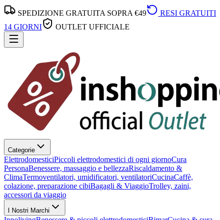
SPEDIZIONE GRATUITA SOPRA €49
RESI GRATUITI
14 GIORNI
OUTLET UFFICIALE
Categorie
Elettrodomestici
Piccoli elettrodomestici di ogni giorno
Cura
Persona
Benessere, massaggio e bellezza
Riscaldamento &
Clima
Termoventilatori, umidificatori, ventilatori
Cucina
Caffè,
colazione, preparazione cibi
Bagagli & Viaggio
Trolley, zaini,
accessori da viaggio
I Nostri Marchi
Innoliving
Benessere & piccoli elettrodomestici
Bimar
Cucina & cura