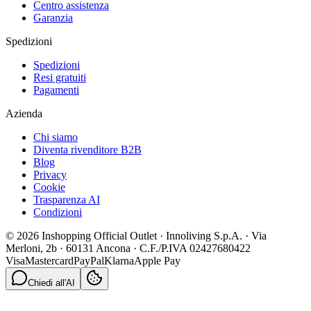
Centro assistenza
Garanzia
Spedizioni
Spedizioni
Resi gratuiti
Pagamenti
Azienda
Chi siamo
Diventa rivenditore B2B
Blog
Privacy
Cookie
Trasparenza AI
Condizioni
© 2026 Inshopping Official Outlet · Innoliving S.p.A. · Via
Merloni, 2b · 60131 Ancona · C.F./P.IVA 02427680422
Visa
Mastercard
PayPal
Klarna
Apple Pay
Chiedi all'AI