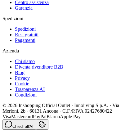
Centro assistenza
Garanzia
Spedizioni
Spedizioni
Resi gratuiti
Pagamenti
Azienda
Chi siamo
Diventa rivenditore B2B
Blog
Privacy
Cookie
Trasparenza AI
Condizioni
© 2026 Inshopping Official Outlet · Innoliving S.p.A. · Via
Merloni, 2b · 60131 Ancona · C.F./P.IVA 02427680422
Visa
Mastercard
PayPal
Klarna
Apple Pay
Chiedi all'AI