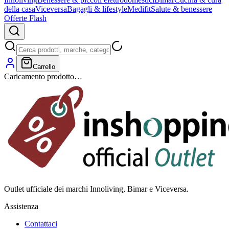
della casa
Viceversa
Bagagli & lifestyle
Medifit
Salute & benessere
Offerte Flash
Carrello
Caricamento prodotto…
Outlet ufficiale dei marchi Innoliving, Bimar e Viceversa.
Assistenza
Contattaci