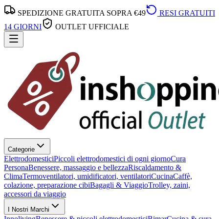
SPEDIZIONE GRATUITA SOPRA €49
RESI GRATUITI
14 GIORNI
OUTLET UFFICIALE
Categorie
Elettrodomestici
Piccoli elettrodomestici di ogni giorno
Cura
Persona
Benessere, massaggio e bellezza
Riscaldamento &
Clima
Termoventilatori, umidificatori, ventilatori
Cucina
Caffè,
colazione, preparazione cibi
Bagagli & Viaggio
Trolley, zaini,
accessori da viaggio
I Nostri Marchi
Innoliving
Benessere & piccoli elettrodomestici
Bimar
Cucina & cura