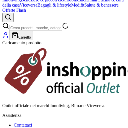
della casa
Viceversa
Bagagli & lifestyle
Medifit
Salute & benessere
Offerte Flash
Carrello
Caricamento prodotto…
Outlet ufficiale dei marchi Innoliving, Bimar e Viceversa.
Assistenza
Contattaci