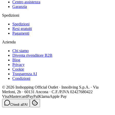
Centro assistenza
Garanzia
Spedizioni
Spedizioni
Resi gratuiti
Pagamenti
Azienda
Chi siamo
Diventa rivenditore B2B
Blog
Privacy
Cookie
Trasparenza AI
Condizioni
© 2026 Inshopping Official Outlet · Innoliving S.p.A. · Via
Merloni, 2b · 60131 Ancona · C.F./P.IVA 02427680422
Visa
Mastercard
PayPal
Klarna
Apple Pay
Chiedi all'AI