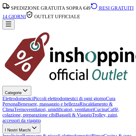
SPEDIZIONE GRATUITA SOPRA €49
RESI GRATUITI
14 GIORNI
OUTLET UFFICIALE
Categorie
Elettrodomestici
Piccoli elettrodomestici di ogni giorno
Cura
Persona
Benessere, massaggio e bellezza
Riscaldamento &
Clima
Termoventilatori, umidificatori, ventilatori
Cucina
Caffè,
colazione, preparazione cibi
Bagagli & Viaggio
Trolley, zaini,
accessori da viaggio
I Nostri Marchi
Innoliving
Benessere & piccoli elettrodomestici
Bimar
Cucina & cura