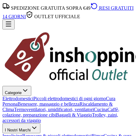
SPEDIZIONE GRATUITA SOPRA €49
RESI GRATUITI
14 GIORNI
OUTLET UFFICIALE
Categorie
Elettrodomestici
Piccoli elettrodomestici di ogni giorno
Cura
Persona
Benessere, massaggio e bellezza
Riscaldamento &
Clima
Termoventilatori, umidificatori, ventilatori
Cucina
Caffè,
colazione, preparazione cibi
Bagagli & Viaggio
Trolley, zaini,
accessori da viaggio
I Nostri Marchi
Innoliving
Benessere & piccoli elettrodomestici
Bimar
Cucina & cura