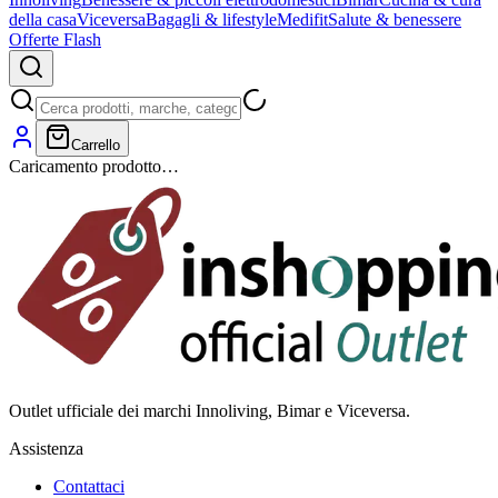
della casa
Viceversa
Bagagli & lifestyle
Medifit
Salute & benessere
Offerte Flash
Carrello
Caricamento prodotto…
Outlet ufficiale dei marchi Innoliving, Bimar e Viceversa.
Assistenza
Contattaci