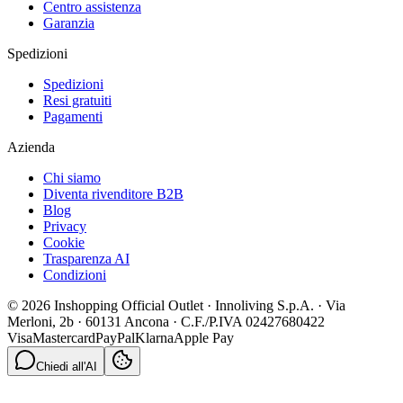
Centro assistenza
Garanzia
Spedizioni
Spedizioni
Resi gratuiti
Pagamenti
Azienda
Chi siamo
Diventa rivenditore B2B
Blog
Privacy
Cookie
Trasparenza AI
Condizioni
© 2026 Inshopping Official Outlet · Innoliving S.p.A. · Via
Merloni, 2b · 60131 Ancona · C.F./P.IVA 02427680422
Visa
Mastercard
PayPal
Klarna
Apple Pay
Chiedi all'AI