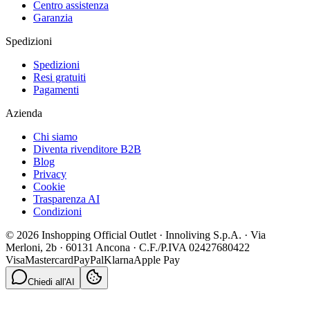
Centro assistenza
Garanzia
Spedizioni
Spedizioni
Resi gratuiti
Pagamenti
Azienda
Chi siamo
Diventa rivenditore B2B
Blog
Privacy
Cookie
Trasparenza AI
Condizioni
© 2026 Inshopping Official Outlet · Innoliving S.p.A. · Via
Merloni, 2b · 60131 Ancona · C.F./P.IVA 02427680422
Visa
Mastercard
PayPal
Klarna
Apple Pay
Chiedi all'AI