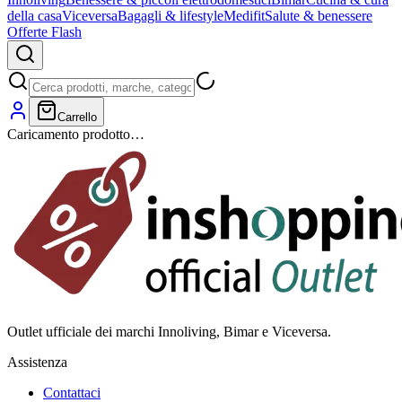
della casa
Viceversa
Bagagli & lifestyle
Medifit
Salute & benessere
Offerte Flash
Carrello
Caricamento prodotto…
Outlet ufficiale dei marchi Innoliving, Bimar e Viceversa.
Assistenza
Contattaci