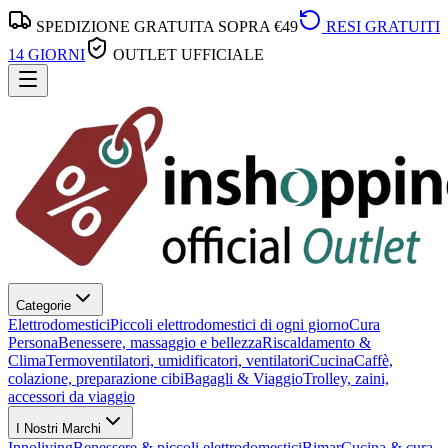
SPEDIZIONE GRATUITA SOPRA €49
RESI GRATUITI
14 GIORNI
OUTLET UFFICIALE
Categorie
Elettrodomestici
Piccoli elettrodomestici di ogni giorno
Cura
Persona
Benessere, massaggio e bellezza
Riscaldamento &
Clima
Termoventilatori, umidificatori, ventilatori
Cucina
Caffè,
colazione, preparazione cibi
Bagagli & Viaggio
Trolley, zaini,
accessori da viaggio
I Nostri Marchi
Innoliving
Benessere & piccoli elettrodomestici
Bimar
Cucina & cura