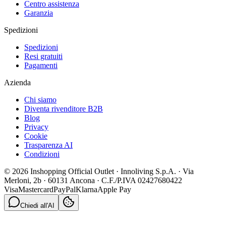
Centro assistenza
Garanzia
Spedizioni
Spedizioni
Resi gratuiti
Pagamenti
Azienda
Chi siamo
Diventa rivenditore B2B
Blog
Privacy
Cookie
Trasparenza AI
Condizioni
© 2026 Inshopping Official Outlet · Innoliving S.p.A. · Via
Merloni, 2b · 60131 Ancona · C.F./P.IVA 02427680422
Visa
Mastercard
PayPal
Klarna
Apple Pay
Chiedi all'AI