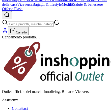
della casa
Viceversa
Bagagli & lifestyle
Medifit
Salute & benessere
Offerte Flash
Carrello
Caricamento prodotto…
Outlet ufficiale dei marchi Innoliving, Bimar e Viceversa.
Assistenza
Contattaci