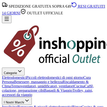
SPEDIZIONE GRATUITA SOPRA €49
RESI GRATUITI
14 GIORNI
OUTLET UFFICIALE
Categorie
Elettrodomestici
Piccoli elettrodomestici di ogni giorno
Cura
Persona
Benessere, massaggio e bellezza
Riscaldamento &
Clima
Termoventilatori, umidificatori, ventilatori
Cucina
Caffè,
colazione, preparazione cibi
Bagagli & Viaggio
Trolley, zaini,
accessori da viaggio
I Nostri Marchi
Innoliving
Benessere & piccoli elettrodomestici
Bimar
Cucina & cura