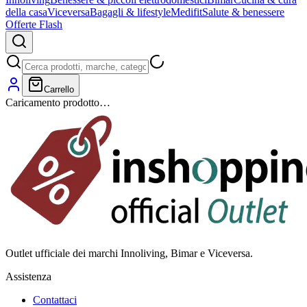
della casa
Viceversa
Bagagli & lifestyle
Medifit
Salute & benessere
Offerte Flash
Carrello
Caricamento prodotto…
Outlet ufficiale dei marchi Innoliving, Bimar e Viceversa.
Assistenza
Contattaci