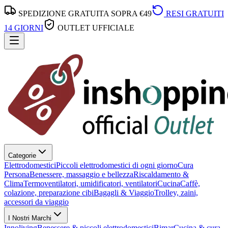
SPEDIZIONE GRATUITA SOPRA €49
RESI GRATUITI
14 GIORNI
OUTLET UFFICIALE
Categorie
Elettrodomestici
Piccoli elettrodomestici di ogni giorno
Cura
Persona
Benessere, massaggio e bellezza
Riscaldamento &
Clima
Termoventilatori, umidificatori, ventilatori
Cucina
Caffè,
colazione, preparazione cibi
Bagagli & Viaggio
Trolley, zaini,
accessori da viaggio
I Nostri Marchi
Innoliving
Benessere & piccoli elettrodomestici
Bimar
Cucina & cura