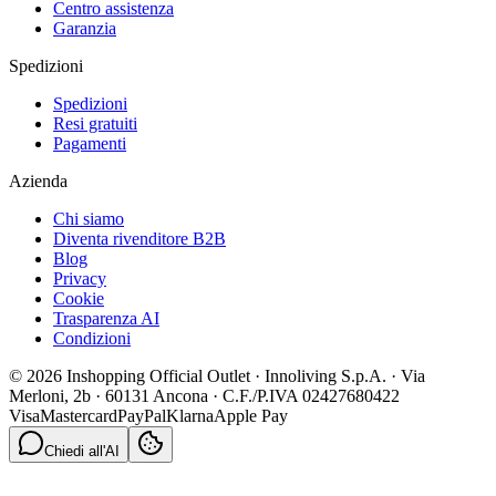
Centro assistenza
Garanzia
Spedizioni
Spedizioni
Resi gratuiti
Pagamenti
Azienda
Chi siamo
Diventa rivenditore B2B
Blog
Privacy
Cookie
Trasparenza AI
Condizioni
© 2026 Inshopping Official Outlet · Innoliving S.p.A. · Via
Merloni, 2b · 60131 Ancona · C.F./P.IVA 02427680422
Visa
Mastercard
PayPal
Klarna
Apple Pay
Chiedi all'AI