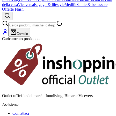
della casa
Viceversa
Bagagli & lifestyle
Medifit
Salute & benessere
Offerte Flash
Carrello
Caricamento prodotto…
Outlet ufficiale dei marchi Innoliving, Bimar e Viceversa.
Assistenza
Contattaci