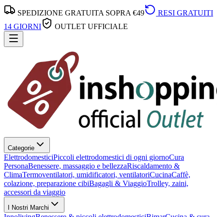
SPEDIZIONE GRATUITA SOPRA €49
RESI GRATUITI
14 GIORNI
OUTLET UFFICIALE
Categorie
Elettrodomestici
Piccoli elettrodomestici di ogni giorno
Cura
Persona
Benessere, massaggio e bellezza
Riscaldamento &
Clima
Termoventilatori, umidificatori, ventilatori
Cucina
Caffè,
colazione, preparazione cibi
Bagagli & Viaggio
Trolley, zaini,
accessori da viaggio
I Nostri Marchi
Innoliving
Benessere & piccoli elettrodomestici
Bimar
Cucina & cura