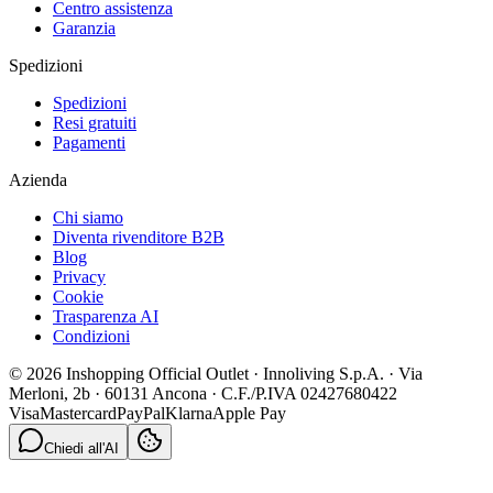
Centro assistenza
Garanzia
Spedizioni
Spedizioni
Resi gratuiti
Pagamenti
Azienda
Chi siamo
Diventa rivenditore B2B
Blog
Privacy
Cookie
Trasparenza AI
Condizioni
© 2026 Inshopping Official Outlet · Innoliving S.p.A. · Via
Merloni, 2b · 60131 Ancona · C.F./P.IVA 02427680422
Visa
Mastercard
PayPal
Klarna
Apple Pay
Chiedi all'AI