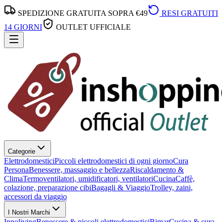
SPEDIZIONE GRATUITA SOPRA €49
RESI GRATUITI
14 GIORNI
OUTLET UFFICIALE
Categorie
Elettrodomestici
Piccoli elettrodomestici di ogni giorno
Cura
Persona
Benessere, massaggio e bellezza
Riscaldamento &
Clima
Termoventilatori, umidificatori, ventilatori
Cucina
Caffè,
colazione, preparazione cibi
Bagagli & Viaggio
Trolley, zaini,
accessori da viaggio
I Nostri Marchi
Innoliving
Benessere & piccoli elettrodomestici
Bimar
Cucina & cura