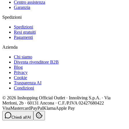
Centro assistenza
Garanzia
Spedizioni
Spedizioni
Resi gratuiti
Pagamenti
Azienda
Chi siamo
Diventa rivenditore B2B
Blog
Privacy
Cookie
Trasparenza AI
Condizioni
© 2026 Inshopping Official Outlet · Innoliving S.p.A. · Via
Merloni, 2b · 60131 Ancona · C.F./P.IVA 02427680422
Visa
Mastercard
PayPal
Klarna
Apple Pay
Chiedi all'AI