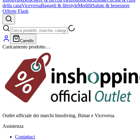
della casa
Viceversa
Bagagli & lifestyle
Medifit
Salute & benessere
Offerte Flash
Carrello
Caricamento prodotto…
Outlet ufficiale dei marchi Innoliving, Bimar e Viceversa.
Assistenza
Contattaci