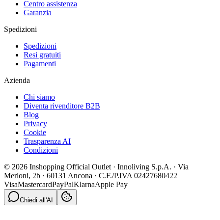
Centro assistenza
Garanzia
Spedizioni
Spedizioni
Resi gratuiti
Pagamenti
Azienda
Chi siamo
Diventa rivenditore B2B
Blog
Privacy
Cookie
Trasparenza AI
Condizioni
© 2026 Inshopping Official Outlet · Innoliving S.p.A. · Via
Merloni, 2b · 60131 Ancona · C.F./P.IVA 02427680422
Visa
Mastercard
PayPal
Klarna
Apple Pay
Chiedi all'AI