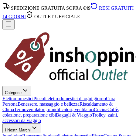
SPEDIZIONE GRATUITA SOPRA €49
RESI GRATUITI
14 GIORNI
OUTLET UFFICIALE
Categorie
Elettrodomestici
Piccoli elettrodomestici di ogni giorno
Cura
Persona
Benessere, massaggio e bellezza
Riscaldamento &
Clima
Termoventilatori, umidificatori, ventilatori
Cucina
Caffè,
colazione, preparazione cibi
Bagagli & Viaggio
Trolley, zaini,
accessori da viaggio
I Nostri Marchi
Innoliving
Benessere & piccoli elettrodomestici
Bimar
Cucina & cura