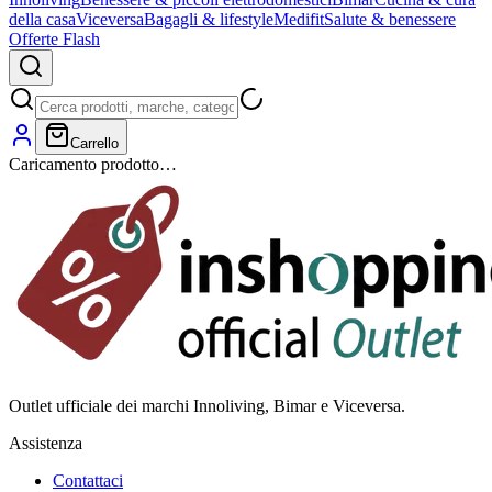
della casa
Viceversa
Bagagli & lifestyle
Medifit
Salute & benessere
Offerte Flash
Carrello
Caricamento prodotto…
Outlet ufficiale dei marchi Innoliving, Bimar e Viceversa.
Assistenza
Contattaci