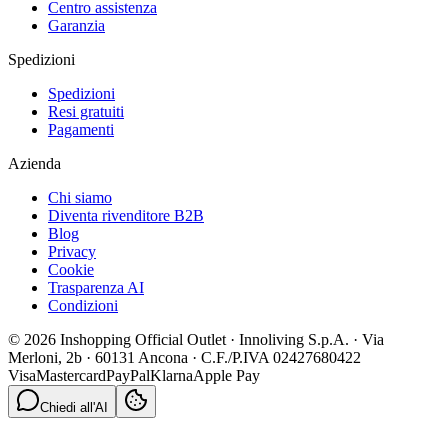
Centro assistenza
Garanzia
Spedizioni
Spedizioni
Resi gratuiti
Pagamenti
Azienda
Chi siamo
Diventa rivenditore B2B
Blog
Privacy
Cookie
Trasparenza AI
Condizioni
© 2026 Inshopping Official Outlet · Innoliving S.p.A. · Via
Merloni, 2b · 60131 Ancona · C.F./P.IVA 02427680422
Visa
Mastercard
PayPal
Klarna
Apple Pay
Chiedi all'AI