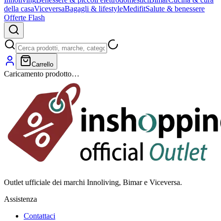
della casa
Viceversa
Bagagli & lifestyle
Medifit
Salute & benessere
Offerte Flash
Carrello
Caricamento prodotto…
Outlet ufficiale dei marchi Innoliving, Bimar e Viceversa.
Assistenza
Contattaci