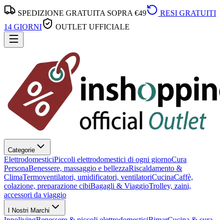
SPEDIZIONE GRATUITA SOPRA €49
RESI GRATUITI
14 GIORNI
OUTLET UFFICIALE
Categorie
Elettrodomestici
Piccoli elettrodomestici di ogni giorno
Cura
Persona
Benessere, massaggio e bellezza
Riscaldamento &
Clima
Termoventilatori, umidificatori, ventilatori
Cucina
Caffè,
colazione, preparazione cibi
Bagagli & Viaggio
Trolley, zaini,
accessori da viaggio
I Nostri Marchi
Innoliving
Benessere & piccoli elettrodomestici
Bimar
Cucina & cura