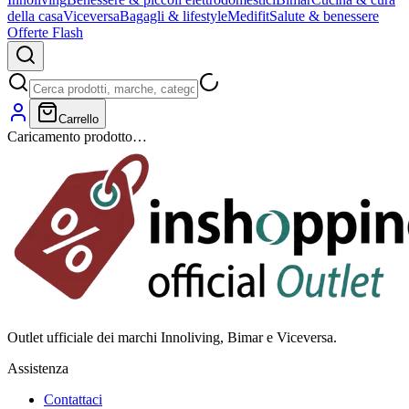
della casa
Viceversa
Bagagli & lifestyle
Medifit
Salute & benessere
Offerte Flash
Carrello
Caricamento prodotto…
Outlet ufficiale dei marchi Innoliving, Bimar e Viceversa.
Assistenza
Contattaci