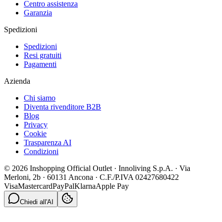
Centro assistenza
Garanzia
Spedizioni
Spedizioni
Resi gratuiti
Pagamenti
Azienda
Chi siamo
Diventa rivenditore B2B
Blog
Privacy
Cookie
Trasparenza AI
Condizioni
© 2026 Inshopping Official Outlet · Innoliving S.p.A. · Via
Merloni, 2b · 60131 Ancona · C.F./P.IVA 02427680422
Visa
Mastercard
PayPal
Klarna
Apple Pay
Chiedi all'AI