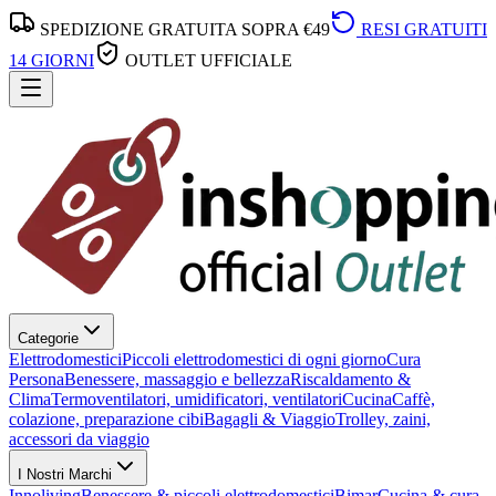
SPEDIZIONE GRATUITA SOPRA €49
RESI GRATUITI
14 GIORNI
OUTLET UFFICIALE
Categorie
Elettrodomestici
Piccoli elettrodomestici di ogni giorno
Cura
Persona
Benessere, massaggio e bellezza
Riscaldamento &
Clima
Termoventilatori, umidificatori, ventilatori
Cucina
Caffè,
colazione, preparazione cibi
Bagagli & Viaggio
Trolley, zaini,
accessori da viaggio
I Nostri Marchi
Innoliving
Benessere & piccoli elettrodomestici
Bimar
Cucina & cura