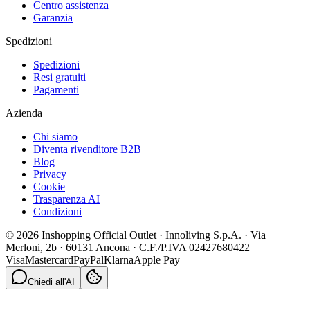
Centro assistenza
Garanzia
Spedizioni
Spedizioni
Resi gratuiti
Pagamenti
Azienda
Chi siamo
Diventa rivenditore B2B
Blog
Privacy
Cookie
Trasparenza AI
Condizioni
© 2026 Inshopping Official Outlet · Innoliving S.p.A. · Via
Merloni, 2b · 60131 Ancona · C.F./P.IVA 02427680422
Visa
Mastercard
PayPal
Klarna
Apple Pay
Chiedi all'AI