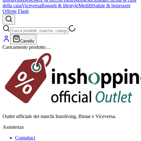
della casa
Viceversa
Bagagli & lifestyle
Medifit
Salute & benessere
Offerte Flash
Carrello
Caricamento prodotto…
Outlet ufficiale dei marchi Innoliving, Bimar e Viceversa.
Assistenza
Contattaci