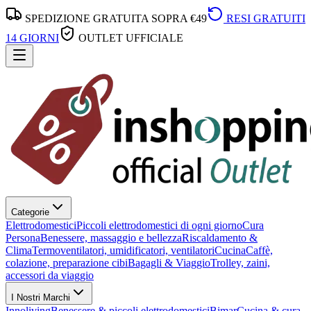
SPEDIZIONE GRATUITA SOPRA €49
RESI GRATUITI
14 GIORNI
OUTLET UFFICIALE
Categorie
Elettrodomestici
Piccoli elettrodomestici di ogni giorno
Cura
Persona
Benessere, massaggio e bellezza
Riscaldamento &
Clima
Termoventilatori, umidificatori, ventilatori
Cucina
Caffè,
colazione, preparazione cibi
Bagagli & Viaggio
Trolley, zaini,
accessori da viaggio
I Nostri Marchi
Innoliving
Benessere & piccoli elettrodomestici
Bimar
Cucina & cura