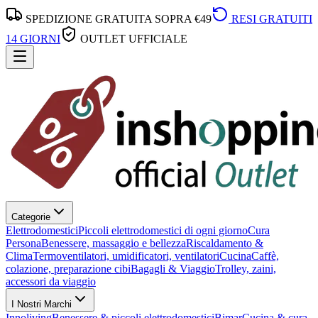
SPEDIZIONE GRATUITA SOPRA €49
RESI GRATUITI
14 GIORNI
OUTLET UFFICIALE
Categorie
Elettrodomestici
Piccoli elettrodomestici di ogni giorno
Cura
Persona
Benessere, massaggio e bellezza
Riscaldamento &
Clima
Termoventilatori, umidificatori, ventilatori
Cucina
Caffè,
colazione, preparazione cibi
Bagagli & Viaggio
Trolley, zaini,
accessori da viaggio
I Nostri Marchi
Innoliving
Benessere & piccoli elettrodomestici
Bimar
Cucina & cura