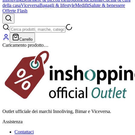
della casa
Viceversa
Bagagli & lifestyle
Medifit
Salute & benessere
Offerte Flash
Carrello
Caricamento prodotto…
Outlet ufficiale dei marchi Innoliving, Bimar e Viceversa.
Assistenza
Contattaci