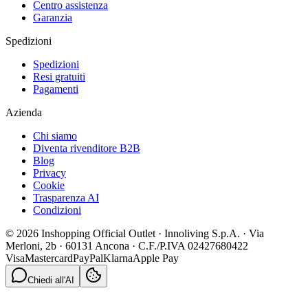
Centro assistenza
Garanzia
Spedizioni
Spedizioni
Resi gratuiti
Pagamenti
Azienda
Chi siamo
Diventa rivenditore B2B
Blog
Privacy
Cookie
Trasparenza AI
Condizioni
© 2026 Inshopping Official Outlet · Innoliving S.p.A. · Via
Merloni, 2b · 60131 Ancona · C.F./P.IVA 02427680422
Visa
Mastercard
PayPal
Klarna
Apple Pay
Chiedi all'AI