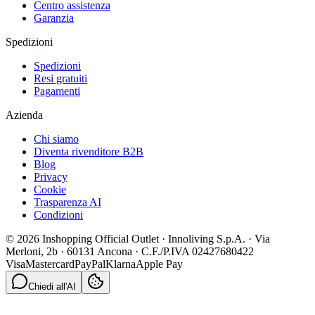
Centro assistenza
Garanzia
Spedizioni
Spedizioni
Resi gratuiti
Pagamenti
Azienda
Chi siamo
Diventa rivenditore B2B
Blog
Privacy
Cookie
Trasparenza AI
Condizioni
© 2026 Inshopping Official Outlet · Innoliving S.p.A. · Via
Merloni, 2b · 60131 Ancona · C.F./P.IVA 02427680422
Visa
Mastercard
PayPal
Klarna
Apple Pay
Chiedi all'AI