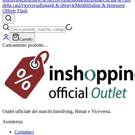
della casa
Viceversa
Bagagli & lifestyle
Medifit
Salute & benessere
Offerte Flash
Carrello
Caricamento prodotto…
Outlet ufficiale dei marchi Innoliving, Bimar e Viceversa.
Assistenza
Contattaci