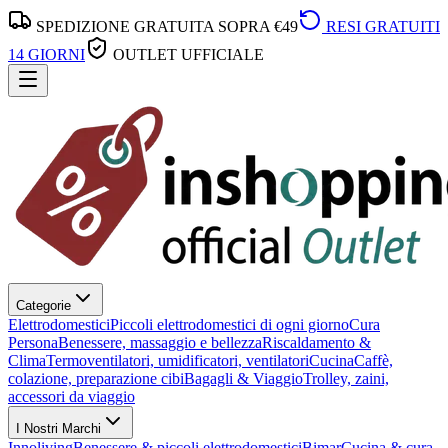
SPEDIZIONE GRATUITA SOPRA €49
RESI GRATUITI
14 GIORNI
OUTLET UFFICIALE
Categorie
Elettrodomestici
Piccoli elettrodomestici di ogni giorno
Cura
Persona
Benessere, massaggio e bellezza
Riscaldamento &
Clima
Termoventilatori, umidificatori, ventilatori
Cucina
Caffè,
colazione, preparazione cibi
Bagagli & Viaggio
Trolley, zaini,
accessori da viaggio
I Nostri Marchi
Innoliving
Benessere & piccoli elettrodomestici
Bimar
Cucina & cura