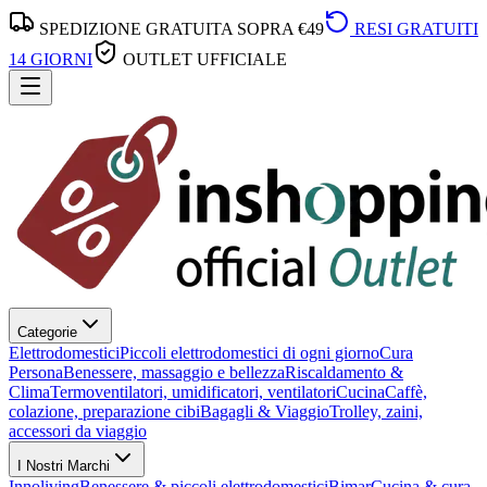
SPEDIZIONE GRATUITA SOPRA €49
RESI GRATUITI
14 GIORNI
OUTLET UFFICIALE
Categorie
Elettrodomestici
Piccoli elettrodomestici di ogni giorno
Cura
Persona
Benessere, massaggio e bellezza
Riscaldamento &
Clima
Termoventilatori, umidificatori, ventilatori
Cucina
Caffè,
colazione, preparazione cibi
Bagagli & Viaggio
Trolley, zaini,
accessori da viaggio
I Nostri Marchi
Innoliving
Benessere & piccoli elettrodomestici
Bimar
Cucina & cura