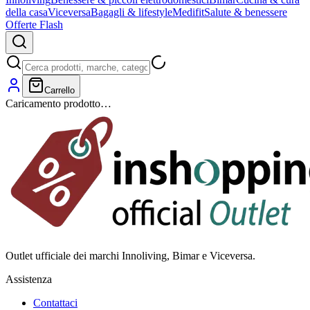
della casa
Viceversa
Bagagli & lifestyle
Medifit
Salute & benessere
Offerte Flash
Carrello
Caricamento prodotto…
Outlet ufficiale dei marchi Innoliving, Bimar e Viceversa.
Assistenza
Contattaci