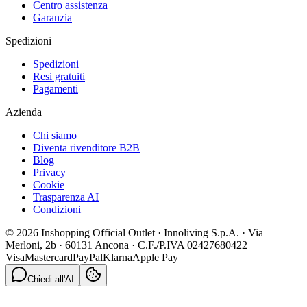
Centro assistenza
Garanzia
Spedizioni
Spedizioni
Resi gratuiti
Pagamenti
Azienda
Chi siamo
Diventa rivenditore B2B
Blog
Privacy
Cookie
Trasparenza AI
Condizioni
© 2026 Inshopping Official Outlet · Innoliving S.p.A. · Via
Merloni, 2b · 60131 Ancona · C.F./P.IVA 02427680422
Visa
Mastercard
PayPal
Klarna
Apple Pay
Chiedi all'AI