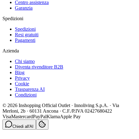
Centro assistenza
Garanzia
Spedizioni
Spedizioni
Resi gratuiti
Pagamenti
Azienda
Chi siamo
Diventa rivenditore B2B
Blog
Privacy
Cookie
Trasparenza AI
Condizioni
© 2026 Inshopping Official Outlet · Innoliving S.p.A. · Via
Merloni, 2b · 60131 Ancona · C.F./P.IVA 02427680422
Visa
Mastercard
PayPal
Klarna
Apple Pay
Chiedi all'AI