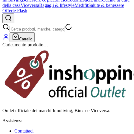
della casa
Viceversa
Bagagli & lifestyle
Medifit
Salute & benessere
Offerte Flash
Carrello
Caricamento prodotto…
Outlet ufficiale dei marchi Innoliving, Bimar e Viceversa.
Assistenza
Contattaci