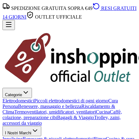
SPEDIZIONE GRATUITA SOPRA €49
RESI GRATUITI
14 GIORNI
OUTLET UFFICIALE
Categorie
Elettrodomestici
Piccoli elettrodomestici di ogni giorno
Cura
Persona
Benessere, massaggio e bellezza
Riscaldamento &
Clima
Termoventilatori, umidificatori, ventilatori
Cucina
Caffè,
colazione, preparazione cibi
Bagagli & Viaggio
Trolley, zaini,
accessori da viaggio
I Nostri Marchi
Innoliving
Benessere & piccoli elettrodomestici
Bimar
Cucina & cura