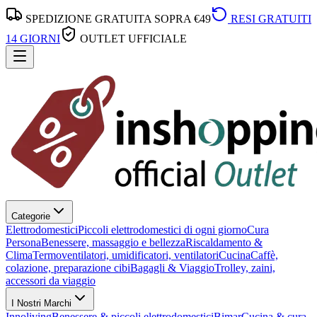
SPEDIZIONE GRATUITA SOPRA €49
RESI GRATUITI
14 GIORNI
OUTLET UFFICIALE
Categorie
Elettrodomestici
Piccoli elettrodomestici di ogni giorno
Cura
Persona
Benessere, massaggio e bellezza
Riscaldamento &
Clima
Termoventilatori, umidificatori, ventilatori
Cucina
Caffè,
colazione, preparazione cibi
Bagagli & Viaggio
Trolley, zaini,
accessori da viaggio
I Nostri Marchi
Innoliving
Benessere & piccoli elettrodomestici
Bimar
Cucina & cura