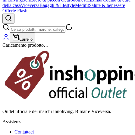
della casa
Viceversa
Bagagli & lifestyle
Medifit
Salute & benessere
Offerte Flash
Carrello
Caricamento prodotto…
Outlet ufficiale dei marchi Innoliving, Bimar e Viceversa.
Assistenza
Contattaci