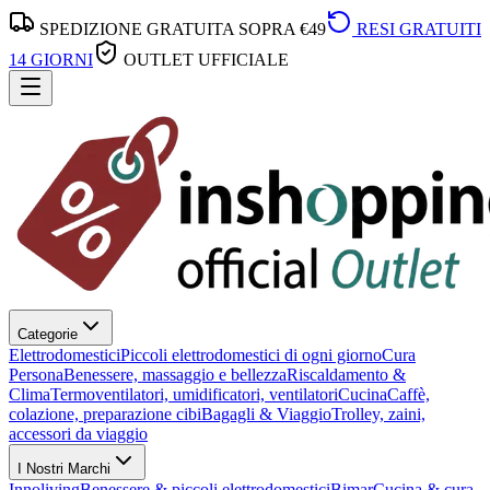
SPEDIZIONE GRATUITA SOPRA €49
RESI GRATUITI
14 GIORNI
OUTLET UFFICIALE
Categorie
Elettrodomestici
Piccoli elettrodomestici di ogni giorno
Cura
Persona
Benessere, massaggio e bellezza
Riscaldamento &
Clima
Termoventilatori, umidificatori, ventilatori
Cucina
Caffè,
colazione, preparazione cibi
Bagagli & Viaggio
Trolley, zaini,
accessori da viaggio
I Nostri Marchi
Innoliving
Benessere & piccoli elettrodomestici
Bimar
Cucina & cura