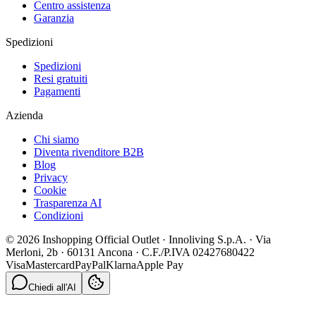
Centro assistenza
Garanzia
Spedizioni
Spedizioni
Resi gratuiti
Pagamenti
Azienda
Chi siamo
Diventa rivenditore B2B
Blog
Privacy
Cookie
Trasparenza AI
Condizioni
© 2026 Inshopping Official Outlet · Innoliving S.p.A. · Via
Merloni, 2b · 60131 Ancona · C.F./P.IVA 02427680422
Visa
Mastercard
PayPal
Klarna
Apple Pay
Chiedi all'AI