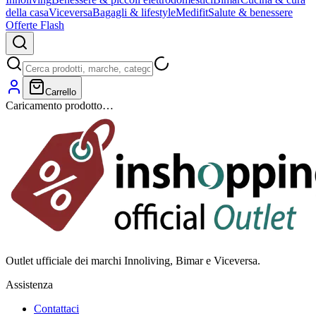
della casa
Viceversa
Bagagli & lifestyle
Medifit
Salute & benessere
Offerte Flash
Carrello
Caricamento prodotto…
Outlet ufficiale dei marchi Innoliving, Bimar e Viceversa.
Assistenza
Contattaci