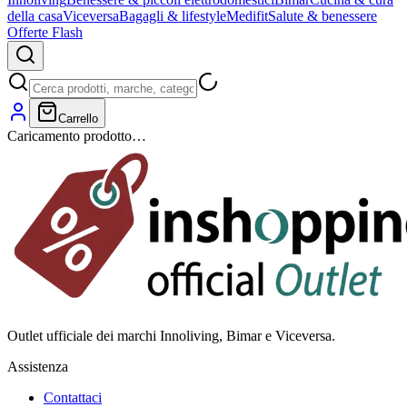
della casa
Viceversa
Bagagli & lifestyle
Medifit
Salute & benessere
Offerte Flash
Carrello
Caricamento prodotto…
Outlet ufficiale dei marchi Innoliving, Bimar e Viceversa.
Assistenza
Contattaci