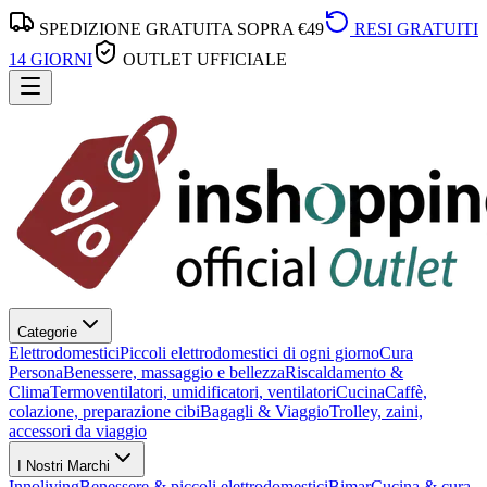
SPEDIZIONE GRATUITA SOPRA €49
RESI GRATUITI
14 GIORNI
OUTLET UFFICIALE
Categorie
Elettrodomestici
Piccoli elettrodomestici di ogni giorno
Cura
Persona
Benessere, massaggio e bellezza
Riscaldamento &
Clima
Termoventilatori, umidificatori, ventilatori
Cucina
Caffè,
colazione, preparazione cibi
Bagagli & Viaggio
Trolley, zaini,
accessori da viaggio
I Nostri Marchi
Innoliving
Benessere & piccoli elettrodomestici
Bimar
Cucina & cura