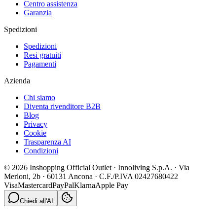
Centro assistenza
Garanzia
Spedizioni
Spedizioni
Resi gratuiti
Pagamenti
Azienda
Chi siamo
Diventa rivenditore B2B
Blog
Privacy
Cookie
Trasparenza AI
Condizioni
© 2026 Inshopping Official Outlet · Innoliving S.p.A. · Via
Merloni, 2b · 60131 Ancona · C.F./P.IVA 02427680422
Visa
Mastercard
PayPal
Klarna
Apple Pay
Chiedi all'AI