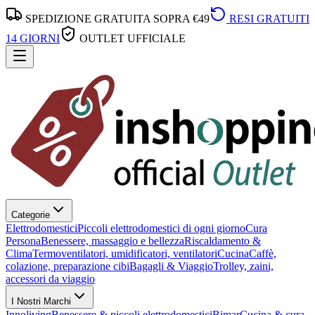
SPEDIZIONE GRATUITA SOPRA €49
RESI GRATUITI
14 GIORNI
OUTLET UFFICIALE
Categorie
Elettrodomestici
Piccoli elettrodomestici di ogni giorno
Cura
Persona
Benessere, massaggio e bellezza
Riscaldamento &
Clima
Termoventilatori, umidificatori, ventilatori
Cucina
Caffè,
colazione, preparazione cibi
Bagagli & Viaggio
Trolley, zaini,
accessori da viaggio
I Nostri Marchi
Innoliving
Benessere & piccoli elettrodomestici
Bimar
Cucina & cura