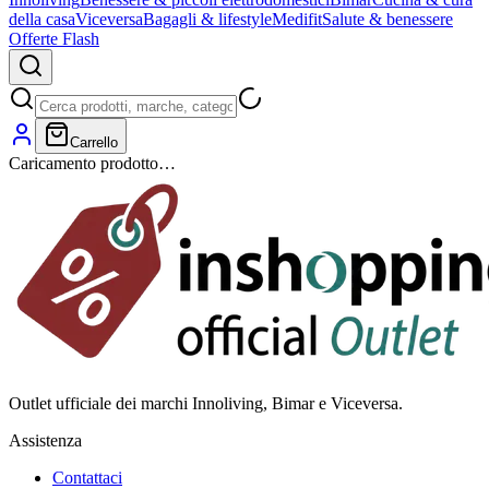
della casa
Viceversa
Bagagli & lifestyle
Medifit
Salute & benessere
Offerte Flash
Carrello
Caricamento prodotto…
Outlet ufficiale dei marchi Innoliving, Bimar e Viceversa.
Assistenza
Contattaci