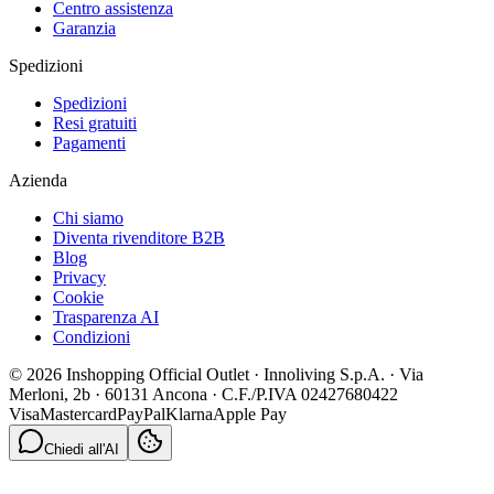
Centro assistenza
Garanzia
Spedizioni
Spedizioni
Resi gratuiti
Pagamenti
Azienda
Chi siamo
Diventa rivenditore B2B
Blog
Privacy
Cookie
Trasparenza AI
Condizioni
© 2026 Inshopping Official Outlet · Innoliving S.p.A. · Via
Merloni, 2b · 60131 Ancona · C.F./P.IVA 02427680422
Visa
Mastercard
PayPal
Klarna
Apple Pay
Chiedi all'AI