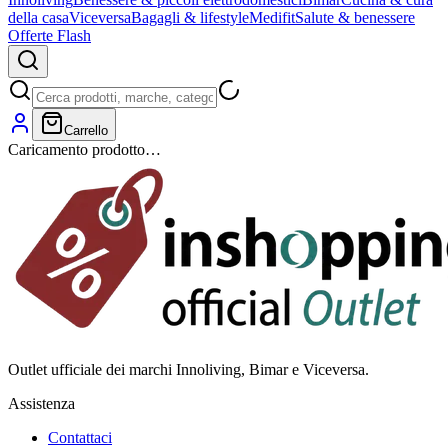
della casa
Viceversa
Bagagli & lifestyle
Medifit
Salute & benessere
Offerte Flash
Carrello
Caricamento prodotto…
Outlet ufficiale dei marchi Innoliving, Bimar e Viceversa.
Assistenza
Contattaci