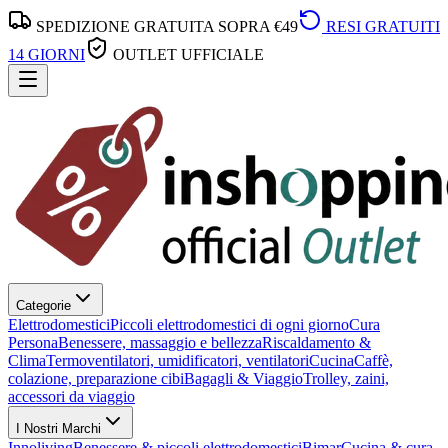
SPEDIZIONE GRATUITA SOPRA €49
RESI GRATUITI
14 GIORNI
OUTLET UFFICIALE
Categorie
Elettrodomestici
Piccoli elettrodomestici di ogni giorno
Cura
Persona
Benessere, massaggio e bellezza
Riscaldamento &
Clima
Termoventilatori, umidificatori, ventilatori
Cucina
Caffè,
colazione, preparazione cibi
Bagagli & Viaggio
Trolley, zaini,
accessori da viaggio
I Nostri Marchi
Innoliving
Benessere & piccoli elettrodomestici
Bimar
Cucina & cura