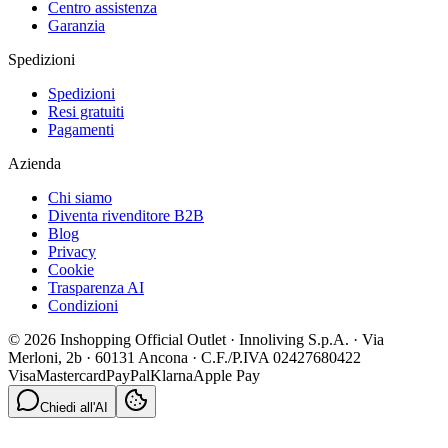
Centro assistenza
Garanzia
Spedizioni
Spedizioni
Resi gratuiti
Pagamenti
Azienda
Chi siamo
Diventa rivenditore B2B
Blog
Privacy
Cookie
Trasparenza AI
Condizioni
© 2026 Inshopping Official Outlet · Innoliving S.p.A. · Via
Merloni, 2b · 60131 Ancona · C.F./P.IVA 02427680422
Visa
Mastercard
PayPal
Klarna
Apple Pay
Chiedi all'AI