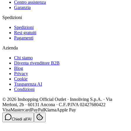
Centro assistenza
Garanzia
Spedizioni
Spedizioni
Resi gratuiti
Pagamenti
Azienda
Chi siamo
Diventa rivenditore B2B
Blog
Privacy
Cookie
Trasparenza AI
Condizioni
© 2026 Inshopping Official Outlet · Innoliving S.p.A. · Via
Merloni, 2b · 60131 Ancona · C.F./P.IVA 02427680422
Visa
Mastercard
PayPal
Klarna
Apple Pay
Chiedi all'AI