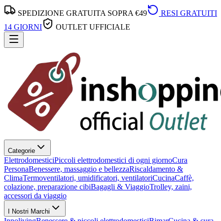
SPEDIZIONE GRATUITA SOPRA €49
RESI GRATUITI
14 GIORNI
OUTLET UFFICIALE
Categorie
Elettrodomestici
Piccoli elettrodomestici di ogni giorno
Cura
Persona
Benessere, massaggio e bellezza
Riscaldamento &
Clima
Termoventilatori, umidificatori, ventilatori
Cucina
Caffè,
colazione, preparazione cibi
Bagagli & Viaggio
Trolley, zaini,
accessori da viaggio
I Nostri Marchi
Innoliving
Benessere & piccoli elettrodomestici
Bimar
Cucina & cura