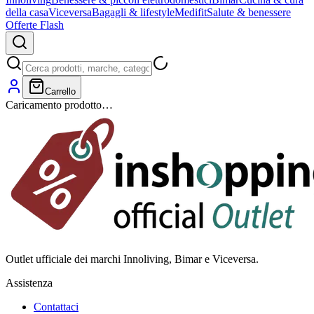
della casa
Viceversa
Bagagli & lifestyle
Medifit
Salute & benessere
Offerte Flash
Carrello
Caricamento prodotto…
Outlet ufficiale dei marchi Innoliving, Bimar e Viceversa.
Assistenza
Contattaci