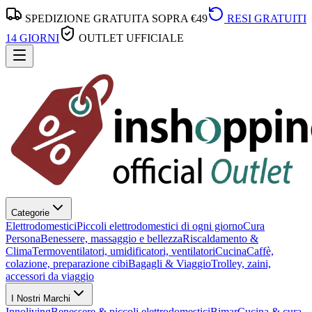
SPEDIZIONE GRATUITA SOPRA €49
RESI GRATUITI
14 GIORNI
OUTLET UFFICIALE
Categorie
Elettrodomestici
Piccoli elettrodomestici di ogni giorno
Cura
Persona
Benessere, massaggio e bellezza
Riscaldamento &
Clima
Termoventilatori, umidificatori, ventilatori
Cucina
Caffè,
colazione, preparazione cibi
Bagagli & Viaggio
Trolley, zaini,
accessori da viaggio
I Nostri Marchi
Innoliving
Benessere & piccoli elettrodomestici
Bimar
Cucina & cura