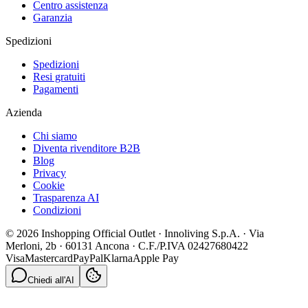
Centro assistenza
Garanzia
Spedizioni
Spedizioni
Resi gratuiti
Pagamenti
Azienda
Chi siamo
Diventa rivenditore B2B
Blog
Privacy
Cookie
Trasparenza AI
Condizioni
© 2026 Inshopping Official Outlet · Innoliving S.p.A. · Via
Merloni, 2b · 60131 Ancona · C.F./P.IVA 02427680422
Visa
Mastercard
PayPal
Klarna
Apple Pay
Chiedi all'AI