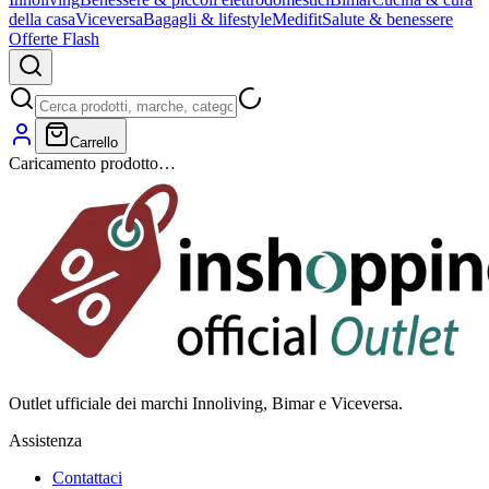
della casa
Viceversa
Bagagli & lifestyle
Medifit
Salute & benessere
Offerte Flash
Carrello
Caricamento prodotto…
Outlet ufficiale dei marchi Innoliving, Bimar e Viceversa.
Assistenza
Contattaci