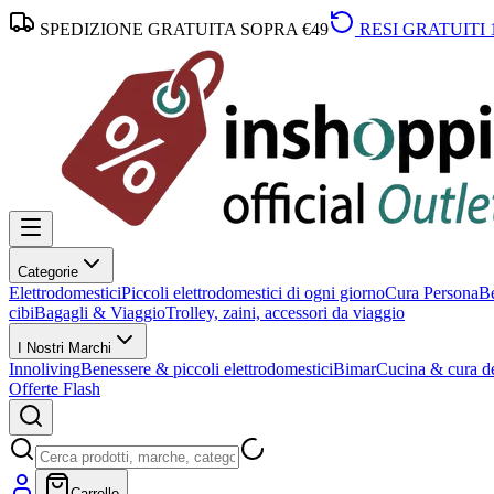
SPEDIZIONE GRATUITA SOPRA €49
RESI GRATUITI 
Categorie
Elettrodomestici
Piccoli elettrodomestici di ogni giorno
Cura Persona
Be
cibi
Bagagli & Viaggio
Trolley, zaini, accessori da viaggio
I Nostri Marchi
Innoliving
Benessere & piccoli elettrodomestici
Bimar
Cucina & cura de
Offerte Flash
Carrello