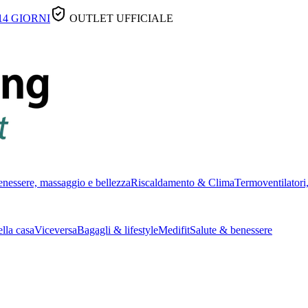
14 GIORNI
OUTLET UFFICIALE
nessere, massaggio e bellezza
Riscaldamento & Clima
Termoventilatori,
lla casa
Viceversa
Bagagli & lifestyle
Medifit
Salute & benessere