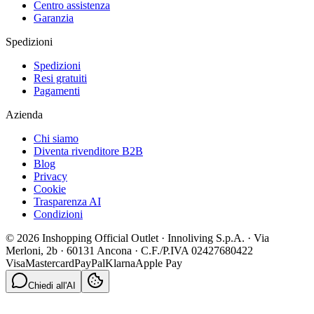
Centro assistenza
Garanzia
Spedizioni
Spedizioni
Resi gratuiti
Pagamenti
Azienda
Chi siamo
Diventa rivenditore B2B
Blog
Privacy
Cookie
Trasparenza AI
Condizioni
© 2026 Inshopping Official Outlet · Innoliving S.p.A. · Via
Merloni, 2b · 60131 Ancona · C.F./P.IVA 02427680422
Visa
Mastercard
PayPal
Klarna
Apple Pay
Chiedi all'AI