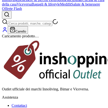
della casa
Viceversa
Bagagli & lifestyle
Medifit
Salute & benessere
Offerte Flash
Carrello
Caricamento prodotto…
Outlet ufficiale dei marchi Innoliving, Bimar e Viceversa.
Assistenza
Contattaci