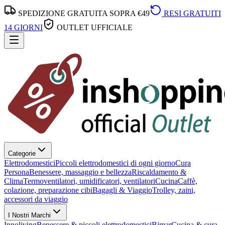
SPEDIZIONE GRATUITA SOPRA €49
RESI GRATUITI
14 GIORNI
OUTLET UFFICIALE
Categorie
Elettrodomestici
Piccoli elettrodomestici di ogni giorno
Cura
Persona
Benessere, massaggio e bellezza
Riscaldamento &
Clima
Termoventilatori, umidificatori, ventilatori
Cucina
Caffè,
colazione, preparazione cibi
Bagagli & Viaggio
Trolley, zaini,
accessori da viaggio
I Nostri Marchi
Innoliving
Benessere & piccoli elettrodomestici
Bimar
Cucina & cura