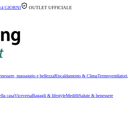
14 GIORNI
OUTLET UFFICIALE
nessere, massaggio e bellezza
Riscaldamento & Clima
Termoventilatori,
lla casa
Viceversa
Bagagli & lifestyle
Medifit
Salute & benessere