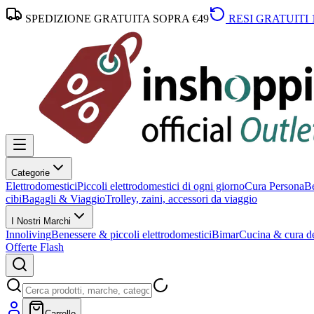
SPEDIZIONE GRATUITA SOPRA €49
RESI GRATUITI 
Categorie
Elettrodomestici
Piccoli elettrodomestici di ogni giorno
Cura Persona
Be
cibi
Bagagli & Viaggio
Trolley, zaini, accessori da viaggio
I Nostri Marchi
Innoliving
Benessere & piccoli elettrodomestici
Bimar
Cucina & cura de
Offerte Flash
Carrello