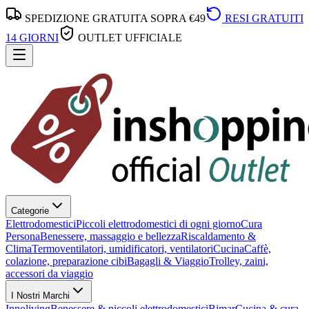
SPEDIZIONE GRATUITA SOPRA €49
RESI GRATUITI
14 GIORNI
OUTLET UFFICIALE
Categorie
Elettrodomestici
Piccoli elettrodomestici di ogni giorno
Cura
Persona
Benessere, massaggio e bellezza
Riscaldamento &
Clima
Termoventilatori, umidificatori, ventilatori
Cucina
Caffè,
colazione, preparazione cibi
Bagagli & Viaggio
Trolley, zaini,
accessori da viaggio
I Nostri Marchi
Innoliving
Benessere & piccoli elettrodomestici
Bimar
Cucina & cura