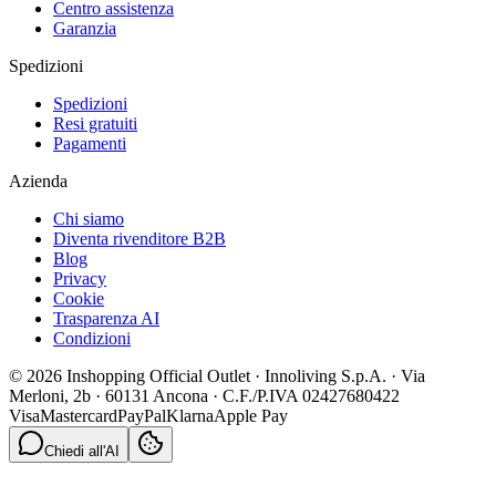
Centro assistenza
Garanzia
Spedizioni
Spedizioni
Resi gratuiti
Pagamenti
Azienda
Chi siamo
Diventa rivenditore B2B
Blog
Privacy
Cookie
Trasparenza AI
Condizioni
© 2026 Inshopping Official Outlet · Innoliving S.p.A. · Via
Merloni, 2b · 60131 Ancona · C.F./P.IVA 02427680422
Visa
Mastercard
PayPal
Klarna
Apple Pay
Chiedi all'AI