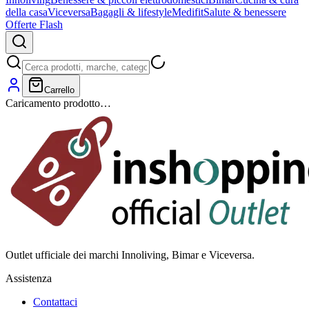
della casa
Viceversa
Bagagli & lifestyle
Medifit
Salute & benessere
Offerte Flash
Carrello
Caricamento prodotto…
Outlet ufficiale dei marchi Innoliving, Bimar e Viceversa.
Assistenza
Contattaci