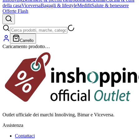
della casa
Viceversa
Bagagli & lifestyle
Medifit
Salute & benessere
Offerte Flash
Carrello
Caricamento prodotto…
Outlet ufficiale dei marchi Innoliving, Bimar e Viceversa.
Assistenza
Contattaci