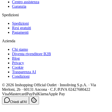
Centro assistenza
Garanzia
Spedizioni
Spedizioni
Resi gratuiti
Pagamenti
Azienda
Chi siamo
Diventa rivenditore B2B
Blog
Privacy
Cookie
Trasparenza AI
Condizioni
© 2026 Inshopping Official Outlet · Innoliving S.p.A. · Via
Merloni, 2b · 60131 Ancona · C.F./P.IVA 02427680422
Visa
Mastercard
PayPal
Klarna
Apple Pay
Chiedi all'AI