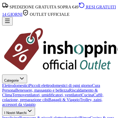
SPEDIZIONE GRATUITA SOPRA €49
RESI GRATUITI
14 GIORNI
OUTLET UFFICIALE
Categorie
Elettrodomestici
Piccoli elettrodomestici di ogni giorno
Cura
Persona
Benessere, massaggio e bellezza
Riscaldamento &
Clima
Termoventilatori, umidificatori, ventilatori
Cucina
Caffè,
colazione, preparazione cibi
Bagagli & Viaggio
Trolley, zaini,
accessori da viaggio
I Nostri Marchi
Innoliving
Benessere & piccoli elettrodomestici
Bimar
Cucina & cura