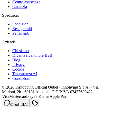
Centro assistenza
Garanzia
Spedizioni
Spedizioni
Resi gratuiti
Pagamenti
Azienda
Chi siamo
Diventa rivenditore B2B
Blog
Privacy
Cookie
Trasparenza AI
Condizioni
© 2026 Inshopping Official Outlet · Innoliving S.p.A. · Via
Merloni, 2b · 60131 Ancona · C.F./P.IVA 02427680422
Visa
Mastercard
PayPal
Klarna
Apple Pay
Chiedi all'AI