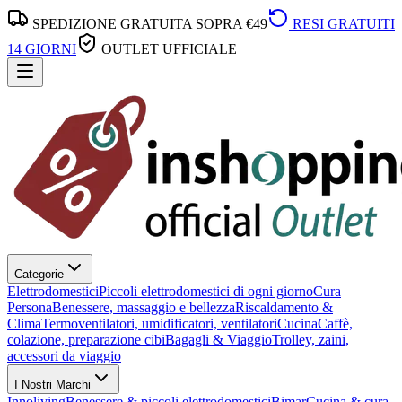
SPEDIZIONE GRATUITA SOPRA €49
RESI GRATUITI
14 GIORNI
OUTLET UFFICIALE
Categorie
Elettrodomestici
Piccoli elettrodomestici di ogni giorno
Cura
Persona
Benessere, massaggio e bellezza
Riscaldamento &
Clima
Termoventilatori, umidificatori, ventilatori
Cucina
Caffè,
colazione, preparazione cibi
Bagagli & Viaggio
Trolley, zaini,
accessori da viaggio
I Nostri Marchi
Innoliving
Benessere & piccoli elettrodomestici
Bimar
Cucina & cura