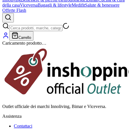
della casa
Viceversa
Bagagli & lifestyle
Medifit
Salute & benessere
Offerte Flash
Carrello
Caricamento prodotto…
Outlet ufficiale dei marchi Innoliving, Bimar e Viceversa.
Assistenza
Contattaci