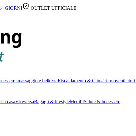
14 GIORNI
OUTLET UFFICIALE
nessere, massaggio e bellezza
Riscaldamento & Clima
Termoventilatori,
lla casa
Viceversa
Bagagli & lifestyle
Medifit
Salute & benessere