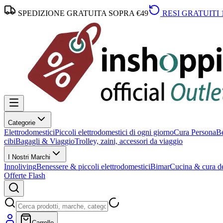
SPEDIZIONE GRATUITA SOPRA €49
RESI GRATUITI 
Categorie
Elettrodomestici
Piccoli elettrodomestici di ogni giorno
Cura Persona
Be
cibi
Bagagli & Viaggio
Trolley, zaini, accessori da viaggio
I Nostri Marchi
Innoliving
Benessere & piccoli elettrodomestici
Bimar
Cucina & cura de
Offerte Flash
Carrello